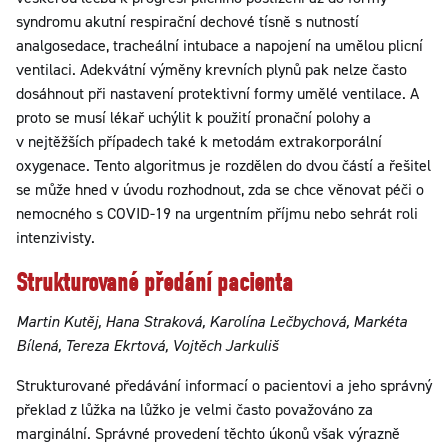
syndromu akutní respirační dechové tísně s nutností
analgosedace, tracheální intubace a napojení na umělou plicní
ventilaci. Adekvátní výměny krevních plynů pak nelze často
dosáhnout při nastavení protektivní formy umělé ventilace. A
proto se musí lékař uchýlit k použití pronační polohy a
v nejtěžších případech také k metodám extrakorporální
oxygenace. Tento algoritmus je rozdělen do dvou částí a řešitel
se může hned v úvodu rozhodnout, zda se chce věnovat péči o
nemocného s COVID-19 na urgentním příjmu nebo sehrát roli
intenzivisty.
Strukturované předání pacienta
Martin Kutěj, Hana Straková, Karolína Lečbychová, Markéta
Bílená, Tereza Ekrtová, Vojtěch Jarkuliš
Strukturované předávání informací o pacientovi a jeho správný
překlad z lůžka na lůžko je velmi často považováno za
marginální. Správné provedení těchto úkonů však výrazně