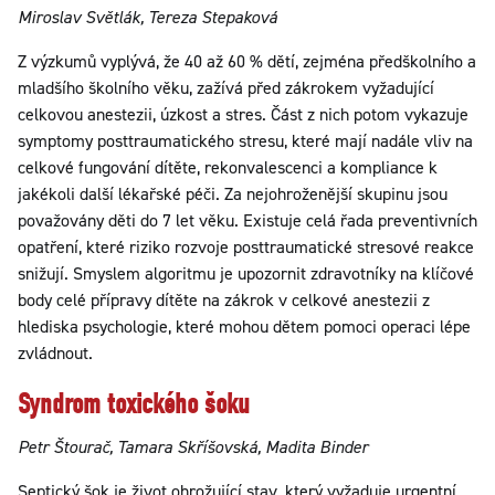
Miroslav Světlák, Tereza Stepaková
Z výzkumů vyplývá, že 40 až 60 % dětí, zejména předškolního a
mladšího školního věku, zažívá před zákrokem vyžadující
celkovou anestezii, úzkost a stres. Část z nich potom vykazuje
symptomy posttraumatického stresu, které mají nadále vliv na
celkové fungování dítěte, rekonvalescenci a kompliance k
jakékoli další lékařské péči. Za nejohroženější skupinu jsou
považovány děti do 7 let věku. Existuje celá řada preventivních
opatření, které riziko rozvoje posttraumatické stresové reakce
snižují. Smyslem algoritmu je upozornit zdravotníky na klíčové
body celé přípravy dítěte na zákrok v celkové anestezii z
hlediska psychologie, které mohou dětem pomoci operaci lépe
zvládnout.
Syndrom toxického šoku
Petr Štourač, Tamara Skříšovská, Madita Binder
Septický šok je život ohrožující stav, který vyžaduje urgentní