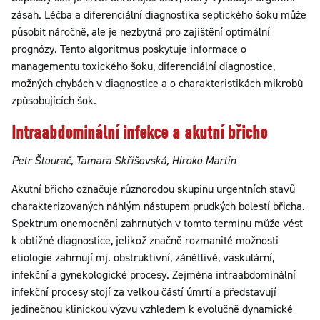
zásah. Léčba a diferenciální diagnostika septického šoku může
působit náročně, ale je nezbytná pro zajištění optimální
prognózy. Tento algoritmus poskytuje informace o
managementu toxického šoku, diferenciální diagnostice,
možných chybách v diagnostice a o charakteristikách mikrobů
způsobujících šok.
Intraabdominální infekce a akutní břicho
Petr Štourač, Tamara Skříšovská, Hiroko Martin
Akutní břicho označuje různorodou skupinu urgentních stavů
charakterizovaných náhlým nástupem prudkých bolestí břicha.
Spektrum onemocnění zahrnutých v tomto termínu může vést
k obtížné diagnostice, jelikož značně rozmanité možnosti
etiologie zahrnují mj. obstruktivní, zánětlivé, vaskulární,
infekční a gynekologické procesy. Zejména intraabdominální
infekční procesy stojí za velkou částí úmrtí a představují
jedinečnou klinickou výzvu vzhledem k evolučně dynamické