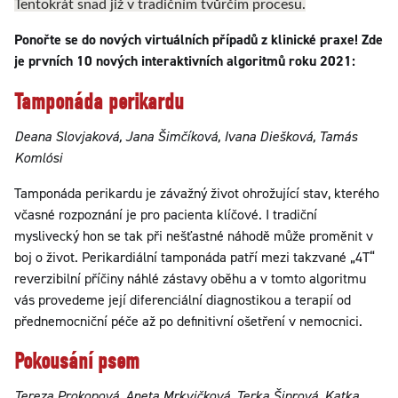
Tentokrát snad již v tradičním tvůrčím procesu.
Ponořte se do nových virtuálních případů z klinické praxe! Zde
je prvních 10 nových interaktivních algoritmů roku 2021:
Tamponáda perikardu
Deana Slovjaková, Jana Šimčíková, Ivana Diešková, Tamás
Komlósi
Tamponáda perikardu je závažný život ohrožující stav, kterého
včasné rozpoznání je pro pacienta klíčové. I tradiční
myslivecký hon se tak při nešťastné náhodě může proměnit v
boj o život. Perikardiální tamponáda patří mezi takzvané „4T“
reverzibilní příčiny náhlé zástavy oběhu a v tomto algoritmu
vás provedeme její diferenciální diagnostikou a terapií od
přednemocniční péče až po definitivní ošetření v nemocnici.
Pokousání psem
Tereza Prokopová, Aneta Mrkvičková, Terka Šiprová, Katka