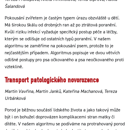
Šalandová
Pokousání zvířetem je častým typem úrazu obzvláště u dětí.
Má širokou škálu od drobných ran až po ztrátová poranění.
Kvůli riziku infekcí vyžaduje specifický postup péče a léčby,
kterým se odlišuje od ostatních typů poranění. V našem
algoritmu se zaměříme na pokousání psem, protože to je
nejčastějším případem. Algoritmus popisuje ve dvou větvích
odlišné postupy pro psa očkovaného a psa neočkovaného proti
vzteklině.
Transport patologického novorozence
Martin Vavřina, Martin Janků, Kateřina Machanová, Tereza
Urbánková
Porod je běžnou součástí lidského života a jako takový může
být i on bohužel doprovázen komplikacemi stran matky či
dítěte. V našem algoritmu se podíváme na protrahovaný porod