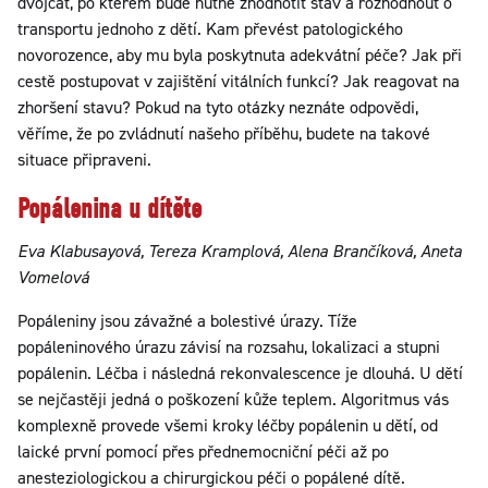
dvojčat, po kterém bude nutné zhodnotit stav a rozhodnout o
transportu jednoho z dětí. Kam převést patologického
novorozence, aby mu byla poskytnuta adekvátní péče? Jak při
cestě postupovat v zajištění vitálních funkcí? Jak reagovat na
zhoršení stavu? Pokud na tyto otázky neznáte odpovědi,
věříme, že po zvládnutí našeho příběhu, budete na takové
situace připraveni.
Popálenina u dítěte
Eva Klabusayová, Tereza Kramplová, Alena Brančíková, Aneta
Vomelová
Popáleniny jsou závažné a bolestivé úrazy. Tíže
popáleninového úrazu závisí na rozsahu, lokalizaci a stupni
popálenin. Léčba i následná rekonvalescence je dlouhá. U dětí
se nejčastěji jedná o poškození kůže teplem. Algoritmus vás
komplexně provede všemi kroky léčby popálenin u dětí, od
laické první pomocí přes přednemocniční péči až po
anesteziologickou a chirurgickou péči o popálené dítě.