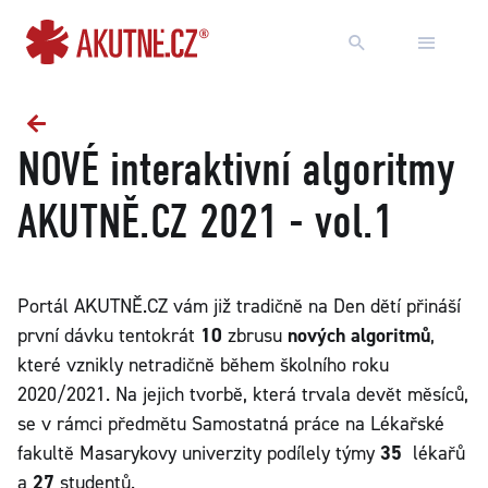
Přejít na obsah
Přejít k hlavnímu menu
NOVÉ interaktivní algoritmy
AKUTNĚ.CZ 2021 - vol.1
Portál AKUTNĚ.CZ vám již tradičně na Den dětí přináší
první dávku tentokrát
10
zbrusu
nových algoritmů
,
které vznikly netradičně během školního roku
2020/2021. Na jejich tvorbě, která trvala devět měsíců,
se v rámci předmětu Samostatná práce na Lékařské
fakultě Masarykovy univerzity podílely týmy
35
lékařů
a
27
studentů.