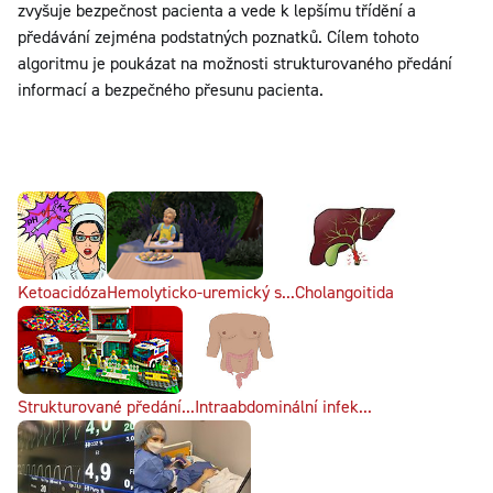
zvyšuje bezpečnost pacienta a vede k lepšímu třídění a
předávání zejména podstatných poznatků. Cílem tohoto
algoritmu je poukázat na možnosti strukturovaného předání
informací a bezpečného přesunu pacienta.
Ketoacidóza
Hemolyticko-uremický s...
Cholangoitida
Strukturované předání...
Intraabdominální infek...