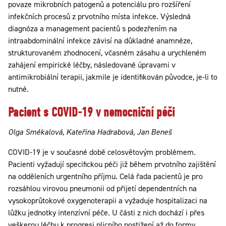
povaze mikrobních patogenů a potenciálu pro rozšíření
infekčních procesů z prvotního místa infekce. Výsledná
diagnóza a management pacientů s podezřením na
intraabdominální infekce závisí na důkladné anamnéze,
strukturovaném zhodnocení, včasném zásahu a urychleném
zahájení empirické léčby, následované úpravami v
antimikrobiální terapii, jakmile je identifikován původce, je-li to
nutné.
Pacient s COVID-19 v nemocniční péči
Olga Smékalová, Kateřina Hadrabová, Jan Beneš
COVID-19 je v současné době celosvětovým problémem.
Pacienti vyžadují specifickou péči již během prvotního zajištění
na odděleních urgentního příjmu. Celá řada pacientů je pro
rozsáhlou virovou pneumonii od přijetí dependentních na
vysokoprůtokové oxygenoterapii a vyžaduje hospitalizaci na
lůžku jednotky intenzívní péče. U části z nich dochází i přes
veškerou léčbu k progresi plicního postižení až do formy