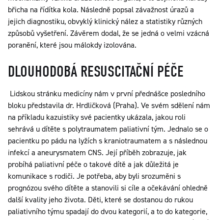
břicha na řídítka kola. Následně popsal závažnost úrazů a
jejich diagnostiku, obvyklý klinický nález a statistiky různých
způsobů vyšetření. Závěrem dodal, že se jedná o velmi vzácná
poranění, které jsou málokdy izolována.
DLOUHODOBÁ RESUSCITAČNÍ PÉČE
Lidskou stránku medicíny nám v první přednášce posledního
bloku představila dr. Hrdličková (Praha). Ve svém sdělení nám
na příkladu kazuistiky své pacientky ukázala, jakou roli
sehrává u dítěte s polytraumatem paliativní tým. Jednalo se o
pacientku po pádu na lyžích s kraniotraumatem a s následnou
infekcí a aneurysmatem CNS. Její příběh zobrazuje, jak
probíhá paliativní péče o takové dítě a jak důležitá je
komunikace s rodiči. Je potřeba, aby byli srozuměni s
prognózou svého dítěte a stanovili si cíle a očekávání ohledně
další kvality jeho života. Děti, které se dostanou do rukou
paliativního týmu spadají do dvou kategorií, a to do kategorie,