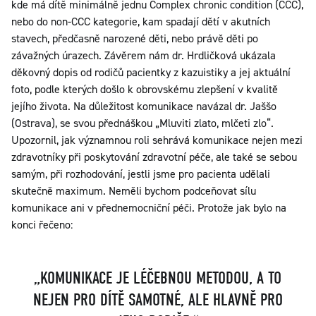
kde má dítě minimálně jednu Complex chronic condition (CCC),
nebo do non-CCC kategorie, kam spadají dětí v akutních
stavech, předčasně narozené děti, nebo právě děti po
závažných úrazech. Závěrem nám dr. Hrdličková ukázala
děkovný dopis od rodičů pacientky z kazuistiky a jej aktuální
foto, podle kterých došlo k obrovskému zlepšení v kvalitě
jejího života. Na důležitost komunikace navázal dr. Jaššo
(Ostrava), se svou přednáškou „Mluviti zlato, mlčeti zlo“.
Upozornil, jak významnou roli sehrává komunikace nejen mezi
zdravotníky při poskytování zdravotní péče, ale také se sebou
samým, při rozhodování, jestli jsme pro pacienta udělali
skutečně maximum. Neměli bychom podceňovat sílu
komunikace ani v přednemocniční péči. Protože jak bylo na
konci řečeno:
„KOMUNIKACE JE LÉČEBNOU METODOU, A TO
NEJEN PRO DÍTĚ SAMOTNÉ, ALE HLAVNĚ PRO