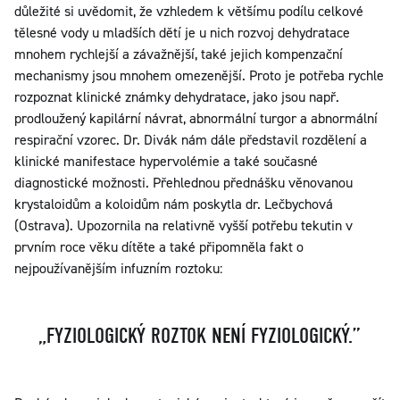
důležité si uvědomit, že vzhledem k většímu podílu celkové
tělesné vody u mladších dětí je u nich rozvoj dehydratace
mnohem rychlejší a závažnější, také jejich kompenzační
mechanismy jsou mnohem omezenější. Proto je potřeba rychle
rozpoznat klinické známky dehydratace, jako jsou např.
prodloužený kapilární návrat, abnormální turgor a abnormální
respirační vzorec. Dr. Divák nám dále představil rozdělení a
klinické manifestace hypervolémie a také současné
diagnostické možnosti. Přehlednou přednášku věnovanou
krystaloidům a koloidům nám poskytla dr. Lečbychová
(Ostrava). Upozornila na relativně vyšší potřebu tekutin v
prvním roce věku dítěte a také připomněla fakt o
nejpoužívanějším infuzním roztoku:
„FYZIOLOGICKÝ ROZTOK NENÍ FYZIOLOGICKÝ.”