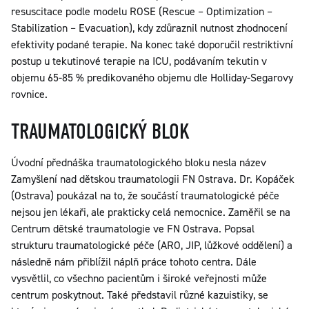
resuscitace podle modelu ROSE (Rescue – Optimization –
Stabilization – Evacuation), kdy zdůraznil nutnost zhodnocení
efektivity podané terapie. Na konec také doporučil restriktivní
postup u tekutinové terapie na ICU, podávaním tekutin v
objemu 65-85 % predikovaného objemu dle Holliday-Segarovy
rovnice.
TRAUMATOLOGICKÝ BLOK
Úvodní přednáška traumatologického bloku nesla název
Zamyšlení nad dětskou traumatologii FN Ostrava. Dr. Kopáček
(Ostrava) poukázal na to, že součástí traumatologické péče
nejsou jen lékaři, ale prakticky celá nemocnice. Zaměřil se na
Centrum dětské traumatologie ve FN Ostrava. Popsal
strukturu traumatologické péče (ARO, JIP, lůžkové oddělení) a
následně nám přiblížil náplň práce tohoto centra. Dále
vysvětlil, co všechno pacientům i široké veřejnosti může
centrum poskytnout. Také představil různé kazuistiky, se