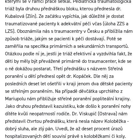
kterými se v rámci práce setkal. Pediatrická traumatologická
triáž byla druhou přednáškou bloku, kterou přednesla dr.
Kubalová (Zlín). Ze začátku vypíchla, jak důležité je dostat
traumatizované pacienty k adekvátní péči včas (úloha ZZS a
LZS). Oboznámila nás s traumacentry v Česku a přiblížila nám
způsob triáže, jakým se pacienti k péči dostávají. Poté se
zaměřila na specifika primárních a sekundárních transportů.
Otázkou podle ní je, jestli je triáž efektivní a vyzdvihla fakt, že
děti by měly být převážené primárně do traumacenter, kde se
o ně dokážou postarat. Třetí přednášku s názvem Střelná
poranění u dětí přednesl opět dr. Kopáček. Dle něj za
posledních deset let ošetřili v kraji jenom dva dětské pacienty
se střelným poraněním. Na případě děvčátka uprchlého z
Mariupolu nám přibližuje střelné poranění popliteální krajiny.
Jako druhou představil kazuistiku, kde došlo k poranění nohy
dítěte kvůli neopatrností rodiče. Dr. Viskupič (Ostrava) nám
představil čtvrtou přednášku, která nesla název Koloběžka -
dobrý sluha, ale zlý pán. Uvedl, že až deset procent úrazů
hospitalizovaných dětí souvisí právě s koloběžkami či koly.