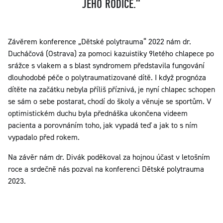
JEHO RODIČE.“
Závěrem konference „Dětské polytrauma“ 2022 nám dr.
Ducháčová (Ostrava) za pomoci kazuistiky 9letého chlapece po
srážce s vlakem a s blast syndromem představila fungování
dlouhodobé péče o polytraumatizované dítě. I když prognóza
dítěte na začátku nebyla příliš příznivá, je nyní chlapec schopen
se sám o sebe postarat, chodí do školy a věnuje se sportům. V
optimistickém duchu byla přednáška ukončena videem
pacienta a porovnáním toho, jak vypadá teď a jak to s ním
vypadalo před rokem.
Na závěr nám dr. Divák poděkoval za hojnou účast v letošním
roce a srdečně nás pozval na konferenci Dětské polytrauma
2023.