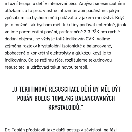
infuzní terapii u dětí v intenzivní péči. Zabýval se esenciálními
otázkami, a to proč vlastně infuzní terapii podáváme, jakým
způsobem, co bychom měli podávat a v jakém množství. Když
je to možné, tak bychom měli tekutiny podávat enterálně, jinak
volíme parenterální podání, preferenčně 2-3 PŽK pro rychlé
dodání objemu, ne vždy je totiž indikován CVK. Volíme
zejména roztoky krystaloidní-izotonické a balancované,
obohacené o konkrétní elektrolyty a glukózu, když je to
indikováno. Co se režimu týče, rozlišujeme tekutinovou
resuscitaci a udržovací tekutinovou terapii.
„U TEKUTINOVÉ RESUSCITACE DĚTÍ BY MĚL BÝT
PODÁN BOLUS 10ML/KG BALANCOVANÝCH
KRYSTALOIDŮ.”
Dr. Fabián představil také další postup v závislosti na fázi