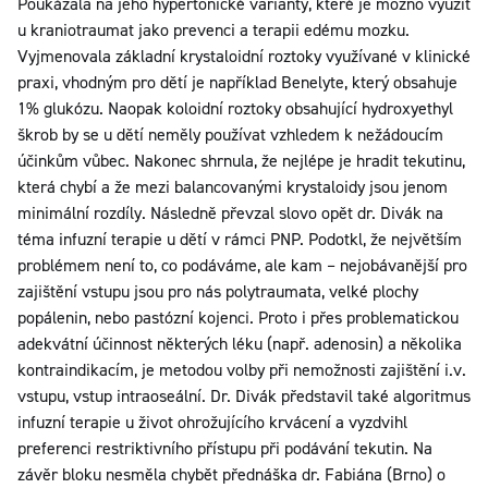
Poukázala na jeho hypertonické varianty, které je možno využít
u kraniotraumat jako prevenci a terapii edému mozku.
Vyjmenovala základní krystaloidní roztoky využívané v klinické
praxi, vhodným pro dětí je například Benelyte, který obsahuje
1% glukózu. Naopak koloidní roztoky obsahující hydroxyethyl
škrob by se u dětí neměly používat vzhledem k nežádoucím
účinkům vůbec. Nakonec shrnula, že nejlépe je hradit tekutinu,
která chybí a že mezi balancovanými krystaloidy jsou jenom
minimální rozdíly. Následně převzal slovo opět dr. Divák na
téma infuzní terapie u dětí v rámci PNP. Podotkl, že největším
problémem není to, co podáváme, ale kam – nejobávanější pro
zajištění vstupu jsou pro nás polytraumata, velké plochy
popálenin, nebo pastózní kojenci. Proto i přes problematickou
adekvátní účinnost některých léku (např. adenosin) a několika
kontraindikacím, je metodou volby při nemožnosti zajištění i.v.
vstupu, vstup intraoseální. Dr. Divák představil také algoritmus
infuzní terapie u život ohrožujícího krvácení a vyzdvihl
preferenci restriktivního přístupu při podávání tekutin. Na
závěr bloku nesměla chybět přednáška dr. Fabiána (Brno) o