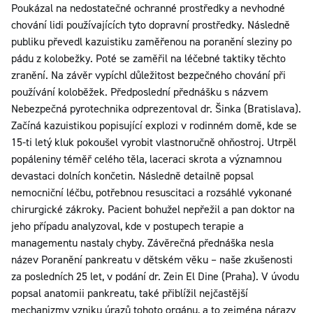
Poukázal na nedostatečné ochranné prostředky a nevhodné
chování lidi používajících tyto dopravní prostředky. Následně
publiku převedl kazuistiku zaměřenou na poranění sleziny po
pádu z kolobežky. Poté se zaměřil na léčebné taktiky těchto
zranění. Na závěr vypíchl důležitost bezpečného chování při
používání koloběžek. Předposlední přednášku s názvem
Nebezpečná pyrotechnika odprezentoval dr. Šinka (Bratislava).
Začíná kazuistikou popisující explozi v rodinném domě, kde se
15-ti letý kluk pokoušel vyrobit vlastnoručně ohňostroj. Utrpěl
popáleniny téměř celého těla, laceraci skrota a významnou
devastaci dolních končetin. Následně detailně popsal
nemocniční léčbu, potřebnou resuscitaci a rozsáhlé vykonané
chirurgické zákroky. Pacient bohužel nepřežil a pan doktor na
jeho případu analyzoval, kde v postupech terapie a
managementu nastaly chyby. Závěrečná přednáška nesla
název Poranění pankreatu v dětském věku – naše zkušenosti
za posledních 25 let, v podání dr. Zein El Dine (Praha). V úvodu
popsal anatomii pankreatu, také přiblížil nejčastější
mechanizmy vzniku úrazů tohoto orgánu, a to zejména nárazy