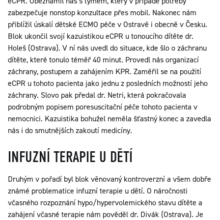
eCPR. Obeznámil nás s týmem, který v případě potřeby
zabezpečuje nonstop konzultace přes mobil. Nakonec nám
přiblížil úskalí dětské ECMO péče v Ostravě i obecně v Česku.
Blok ukončil svojí kazuistikou eCPR u tonoucího dítěte dr.
Holeš (Ostrava). V ní nás uvedl do situace, kde šlo o záchranu
dítěte, které tonulo téměř 40 minut. Provedl nás organizací
záchrany, postupem a zahájením KPR. Zaměřil se na použití
eCPR u tohoto pacienta jako jednu z posledních možností jeho
záchrany. Slovo pak předal dr. Netri, která pokračovala
podrobným popisem poresuscitační péče tohoto pacienta v
nemocnici. Kazuistika bohužel neměla šťastný konec a zavedla
nás i do smutnějších zakoutí medicíny.
INFUZNÍ TERAPIE U DĚTÍ
Druhým v pořadí byl blok věnovaný kontroverzní a všem dobře
známé problematice infuzní terapie u dětí. O náročnosti
včasného rozpoznání hypo/hypervolemického stavu dítěte a
zahájení včasné terapie nám pověděl dr. Divák (Ostrava). Je