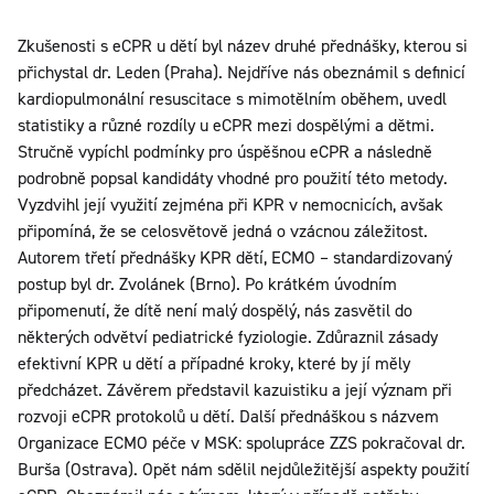
Zkušenosti s eCPR u dětí byl název druhé přednášky, kterou si
přichystal dr. Leden (Praha). Nejdříve nás obeznámil s definicí
kardiopulmonální resuscitace s mimotělním oběhem, uvedl
statistiky a různé rozdíly u eCPR mezi dospělými a dětmi.
Stručně vypíchl podmínky pro úspěšnou eCPR a následně
podrobně popsal kandidáty vhodné pro použití této metody.
Vyzdvihl její využití zejména při KPR v nemocnicích, avšak
připomíná, že se celosvětově jedná o vzácnou záležitost.
Autorem třetí přednášky KPR dětí, ECMO – standardizovaný
postup byl dr. Zvolánek (Brno). Po krátkém úvodním
připomenutí, že dítě není malý dospělý, nás zasvětil do
některých odvětví pediatrické fyziologie. Zdůraznil zásady
efektivní KPR u dětí a případné kroky, které by jí měly
předcházet. Závěrem představil kazuistiku a její význam při
rozvoji eCPR protokolů u dětí. Další přednáškou s názvem
Organizace ECMO péče v MSK: spolupráce ZZS pokračoval dr.
Burša (Ostrava). Opět nám sdělil nejdůležitější aspekty použití