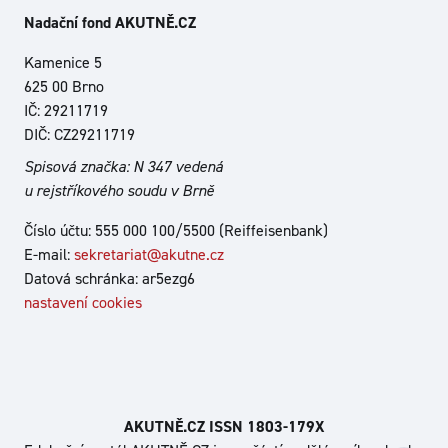
Nadační fond AKUTNĚ.CZ
Kamenice 5
625 00 Brno
IČ: 29211719
DIČ: CZ29211719
Spisová značka: N 347 vedená
u rejstříkového soudu v Brně
Číslo účtu: 555 000 100/5500 (Reiffeisenbank)
E-mail:
sekretariat@akutne.cz
Datová schránka: ar5ezg6
nastavení cookies
AKUTNĚ.CZ ISSN 1803‑179X