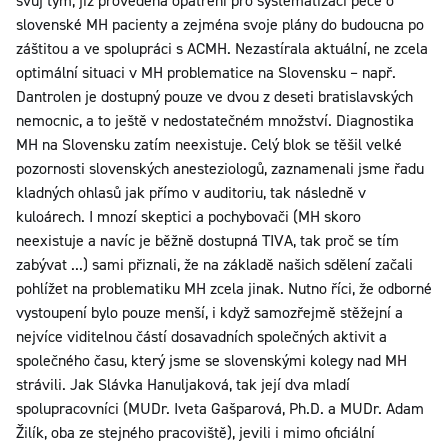
svůj tým, již provedená opatření pro systematizaci péče o
slovenské MH pacienty a zejména svoje plány do budoucna po
záštitou a ve spolupráci s ACMH. Nezastírala aktuální, ne zcela
optimální situaci v MH problematice na Slovensku – např.
Dantrolen je dostupný pouze ve dvou z deseti bratislavských
nemocnic, a to ještě v nedostatečném množství. Diagnostika
MH na Slovensku zatím neexistuje. Celý blok se těšil velké
pozornosti slovenských anesteziologů, zaznamenali jsme řadu
kladných ohlasů jak přímo v auditoriu, tak následně v
kuloárech. I mnozí skeptici a pochybovači (MH skoro
neexistuje a navíc je běžně dostupná TIVA, tak proč se tím
zabývat ...) sami přiznali, že na základě našich sdělení začali
pohlížet na problematiku MH zcela jinak. Nutno říci, že odborné
vystoupení bylo pouze menší, i když samozřejmě stěžejní a
nejvíce viditelnou částí dosavadních společných aktivit a
společného času, který jsme se slovenskými kolegy nad MH
strávili. Jak Slávka Hanuljaková, tak její dva mladí
spolupracovníci (MUDr. Iveta Gašparová, Ph.D. a MUDr. Adam
Žilík, oba ze stejného pracoviště), jevili i mimo oficiální