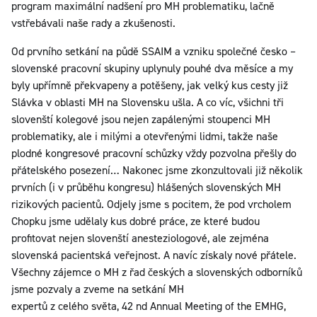
program maximální nadšení pro MH problematiku, lačně
vstřebávali naše rady a zkušenosti.
Od prvního setkání na půdě SSAIM a vzniku společné česko –
slovenské pracovní skupiny uplynuly pouhé dva měsíce a my
byly upřímně překvapeny a potěšeny, jak velký kus cesty již
Slávka v oblasti MH na Slovensku ušla. A co víc, všichni tři
slovenští kolegové jsou nejen zapálenými stoupenci MH
problematiky, ale i milými a otevřenými lidmi, takže naše
plodné kongresové pracovní schůzky vždy pozvolna přešly do
přátelského posezení… Nakonec jsme zkonzultovali již několik
prvních (i v průběhu kongresu) hlášených slovenských MH
rizikových pacientů. Odjely jsme s pocitem, že pod vrcholem
Chopku jsme udělaly kus dobré práce, ze které budou
profitovat nejen slovenští anesteziologové, ale zejména
slovenská pacientská veřejnost. A navíc získaly nové přátele.
Všechny zájemce o MH z řad českých a slovenských odborníků
jsme pozvaly a zveme na setkání MH
expertů z celého světa, 42 nd Annual Meeting of the EMHG,