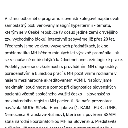
V rámci odborného programu slovenští kolegové naplánovali
samostatný blok věnovaný maligní hypertermii - tématu,
kterým se v České republice (v dosud jediné zemi dřívějšího
tzv. východního bloku) intenzívně zabýváme již přes 20 let.
Přednesly jsme ve dvou vyzvaných přednáškách, jak se
problematika MH během minulých let výrazně proměnila, jak
se v současné době dotýká každodenní anesteziologické praxe.
Podělily jsme se o zkušenosti s prováděním MH diagnostiky,
poradenstvím a klinickou prací s MH pozitivními rodinami v
našem mezinárodně akreditovaném ACMH. Nabídly jsme
maximální součinnost a pomoc při diagnostice slovenských
pacientů včetně společného využití česko – slovenského
mezinárodního registru MH pacientů. Na naše prezentace
navázala MUDr. Slávka Hanuljaková (1. KAIM LFUK a UNB,
Nemocnica Bratislava-Ružinov), která se z pověření SSAIM
stala národní koordinátorkou MH na Slovensku. Představila