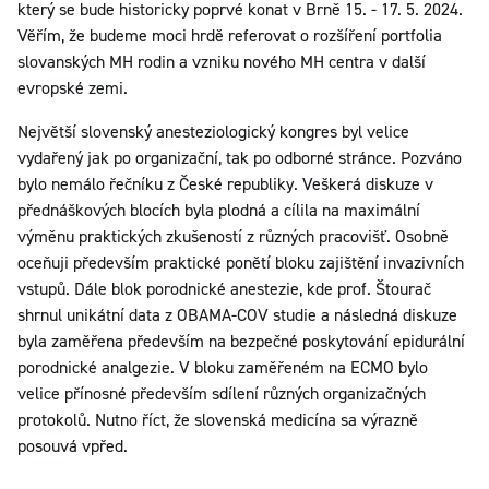
který se bude historicky poprvé konat v Brně 15. - 17. 5. 2024.
Věřím, že budeme moci hrdě referovat o rozšíření portfolia
slovanských MH rodin a vzniku nového MH centra v další
evropské zemi.
Největší slovenský anesteziologický kongres byl velice
vydařený jak po organizační, tak po odborné stránce. Pozváno
bylo nemálo řečníku z České republiky. Veškerá diskuze v
přednáškových blocích byla plodná a cílila na maximální
výměnu praktických zkušeností z různých pracovišť. Osobně
oceňuji především praktické ponětí bloku zajištění invazivních
vstupů. Dále blok porodnické anestezie, kde prof. Štourač
shrnul unikátní data z OBAMA-COV studie a následná diskuze
byla zaměřena především na bezpečné poskytování epidurální
porodnické analgezie. V bloku zaměřeném na ECMO bylo
velice přínosné především sdílení různých organizačných
protokolů. Nutno říct, že slovenská medicína sa výrazně
posouvá vpřed.