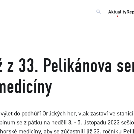
Aktuality
Rep
ž z 33. Pelikánova s
medicíny
výlet do podhůří Orlických hor, vlak zastaví ve stanici
pinum se z pátku na neděli 3. - 5. listopadu 2023 sešl
horské medicíny, aby se zúčastnili již 33. ročníku Pe