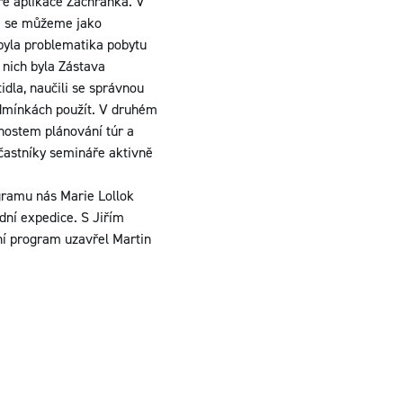
ře aplikace Záchranka. V
ré se můžeme jako
byla problematika pobytu
 nich byla Zástava
dla, naučili se správnou
podmínkách použít. V druhém
nostem plánování túr a
účastníky semináře aktivně
ogramu nás Marie Lollok
dní expedice. S Jiřím
ní program uzavřel Martin