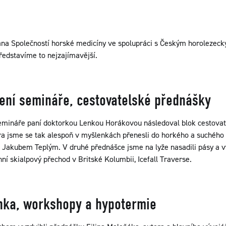
na Společností horské medicíny ve spolupráci s Českým horolezec
ředstavíme to nejzajímavější.
jení semináře, cestovatelské přednášky
emináře paní doktorkou Lenkou Horákovou následoval blok cestovat
a jsme se tak alespoň v myšlenkách přenesli do horkého a suchého 
 Jakubem Teplým. V druhé přednášce jsme na lyže nasadili pásy a vy
í skialpový přechod v Britské Kolumbii, Icefall Traverse.
nka, workshopy a hypotermie