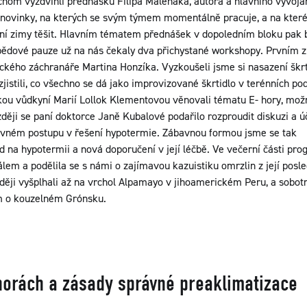
hom vyzdvihli přednášku Filipa Maleňáka, autora a hlavního vývojá
 novinky, na kterých se svým týmem momentálně pracuje, a na kte
ošní zimy těšit. Hlavním tématem přednášek v dopoledním bloku pak 
obědové pauze už na nás čekaly dva přichystané workshopy. Prvním z
kého záchranáře Martina Honzíka. Vyzkoušeli jsme si nasazení škrti
 zjistili, co všechno se dá jako improvizované škrtidlo v terénních 
ou vůdkyní Marií Lollok Klementovou věnovali tématu E- hory, mož
zději se paní doktorce Janě Kubalové podařilo rozproudit diskuzi a 
rávném postupu v řešení hypotermie. Zábavnou formou jsme se tak
d na hypotermii a nová doporučení v její léčbě. Ve večerní části pr
m a podělila se s námi o zajímavou kazuistiku omrzlin z její posle
ději vyšplhali až na vrchol Alpamayo v jihoamerickém Peru, a sobot
m o kouzelném Grónsku.
horách a zásady správné preaklimatizace