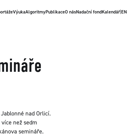
ortáže
Výuka
Algoritmy
Publikace
O nás
Nadační fond
Kalendář
|
EN
emináře
 Jablonné nad Orlicí.
o více než sedm
likánova semináře.