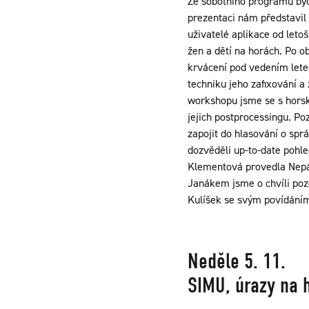
Ze sobotního programu byc
prezentaci nám představil
uživatelé aplikace od let
žen a dětí na horách. Po 
krvácení pod vedením letec
techniku jeho zafixování a
workshopu jsme se s horsk
jejich postprocessingu. Po
zapojit do hlasování o sp
dozvěděli up-to-date pohle
Klementová provedla Nepále
Janákem jsme o chvíli poz
Kulíšek se svým povídání
Neděle 5. 11.
SIMU, úrazy na 