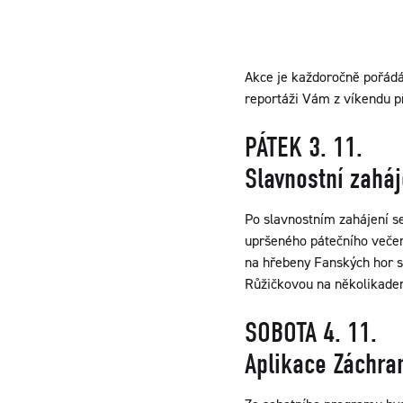
Akce je každoročně pořádá
reportáži Vám z víkendu p
PÁTEK 3. 11.
Slavnostní zahá
Po slavnostním zahájení s
upršeného pátečního večer
na hřebeny Fanských hor s
Růžičkovou na několikadenn
SOBOTA 4. 11.
Aplikace Záchra