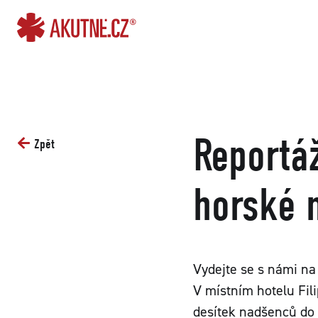
Přejít na obsah
Přejít k hlavnímu menu
Reportá
Zpět
horské 
Vydejte se s námi na 
V místním hotelu Fili
desítek nadšenců do 