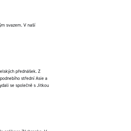
kým svazem. V naší
elských přednášek. Z
podnebího střední Asie a
dali se společně s Jitkou