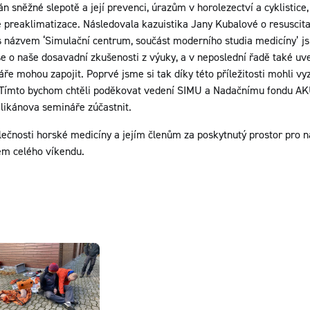
án sněžné slepotě a její prevenci, úrazům v horolezectví a cyklistice
reaklimatizace. Následovala kazuistika Jany Kubalové o resuscitaci
s názvem ‘Simulační centrum, součást moderního studia medicíny’ js
i se o naše dosavadní zkušenosti z výuky, a v neposlední řadě také uv
áře mohou zapojit. Poprvé jsme si tak díky této příležitosti mohli v
i. Tímto bychom chtěli poděkovat vedení SIMU a Nadačnímu fondu A
likánova semináře zúčastnit.
ečnosti horské medicíny a jejím členům za poskytnutý prostor pro n
em celého víkendu.