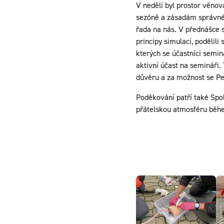
V neděli byl prostor věnov
sezóně a zásadám správné p
řada na nás. V přednášce 
principy simulací, podělil
kterých se účastníci semin
aktivní účast na seminář
důvěru a za možnost se Pe
Poděkování patří také Spol
přátelskou atmosféru běh