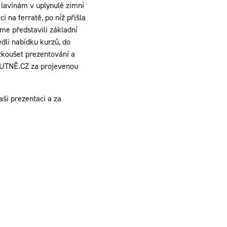
, lavinám v uplynulé zimní
 na ferratě, po níž přišla
me představili základní
edli nabídku kurzů, do
yzkoušet prezentování a
KUTNĚ.CZ za projevenou
aši prezentaci a za