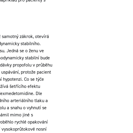
ž samotný zákrok, otevírá
dynamicky stabilního.
psu. Jedná se o ženu ve
modynamicky stabilní bude
í dávky propofolu v průběhu
 uspávání, protože pacient
 hypotenzi. Co se týče
žívá šetřícího efektu
o dexmedetomidine. Dle
ního arteriálního tlaku a
olu a snahu o vyhnutí se
námil mimo jiné s
roběhlo rychlé opakování
í vysokoprůtokové nosní