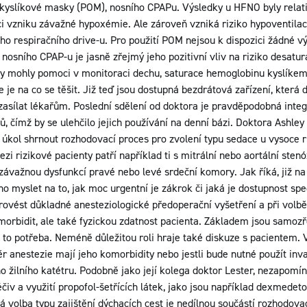
kyslíkové masky (POM), nosního CPAPu. Výsledky u HFNO byly relativ
ci vzniku závažné hypoxémie. Ale zároveň vzniká riziko hypoventila
o respiračního drive-u. Pro použití POM nejsou k dispozici žádné v
nosního CPAP-u je jasně zřejmý jeho pozitivní vliv na riziko desatur
 by mohly pomoci v monitoraci dechu, saturace hemoglobinu kyslíkem
e je na co se těšit. Již teď jsou dostupná bezdrátová zařízení, která
 zasílat lékařům. Poslední sdělení od doktora je pravděpodobná int
ů, čímž by se ulehčilo jejich používání na denní bázi. Doktora Ashley
úkol shrnout rozhodovací proces pro zvolení typu sedace u vysoce r
zi rizikové pacienty patří například ti s mitrální nebo aortální ste
i závažnou dysfunkcí pravé nebo levé srdeční komory. Jak říká, již n
no myslet na to, jak moc urgentní je zákrok či jaká je dostupnost sp
provést důkladné anesteziologické předoperační vyšetření a při volb
morbidit, ale také fyzickou zdatnost pacienta. Základem jsou samozř
li to potřeba. Neméně důležitou roli hraje také diskuze s pacientem. 
běr anestezie mají jeho komorbidity nebo jestli bude nutné použít in
ho žilního katétru. Podobně jako její kolega doktor Lester, nezapomín
iv a využití propofol-šetřících látek, jako jsou například dexmedet
 volba typu zajištění dýchacích cest je nedílnou součástí rozhodov