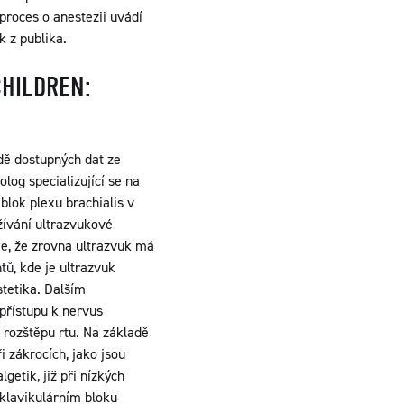
proces o anestezii uvádí
 z publika.
CHILDREN:
adě dostupných dat ze
log specializující se na
blok plexu brachialis v
užívání ultrazvukové
e, že zrovna ultrazvuk má
tů, kde je ultrazvuk
tetika. Dalším
přístupu k nervus
i rozštěpu rtu. Na základě
i zákrocích, jako jsou
getik, již při nízkých
aklavikulárním bloku