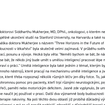
oktorovi Siddharthu Mukherjee, MD, DPhil., onkologovi, o kterém nen
pěšné ukončení studií na Stanford University, na Harvardu a také n
áška doktora Mukherjee s názvem "Three Horizons in the Future of
doucnosti v lékařství" byla skutečně velmi zajímavá. V průběhu své
vací, posunu a vývoje. Hezká byla věta: "Neměli bychom se bát, že n
e bát, že někdo jiný bude umět s umělou inteligencí pracovat lépe 
praví o práci." Umělá inteligence byla také jedním z témat, kterým 
 mnoho nástrojů, které pracují na mechanismu umělé inteligence a js
ce, které třeba rozpoznají několik různých léčiv jen díky fotce. To, 
hromnou pomoc pro pacienty, kteří trpí různými neurologickými, psy
či, paměti nebo motorickým deficitem. Jasně zde vyplynulo, že uměl
me naučit jej používat v praxi. Další dva významné body budoucnosti
terapie rakoviny. Na poli těchto dvou oblastí již probíhá důkladný vý
eligenci a má za cíl zaručit rychlejší, přesnější a důslednější terapii