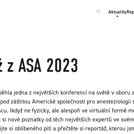
Aktuality
Rep
ž z ASA 2023
běhla jedna z největších konferencí na světě v oboru a
pod záštitou Americké společnosti pro anesteziologii 
u. Ikdyž ne fyzicky, ale alespoň ve virtuální formě
si nové poznatky od těch největších expertů ve svém
jte si oblíbeného pití a přečtěte si reportáž, kterou js