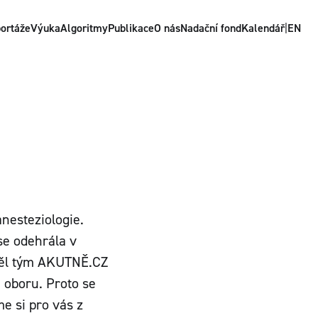
ortáže
Výuka
Algoritmy
Publikace
O nás
Nadační fond
Kalendář
|
EN
nesteziologie.
se odehrála v
 měl tým AKUTNĚ.CZ
 oboru. Proto se
me si pro vás z