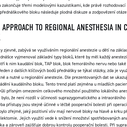
a zakončuje třemi modelovými kazuistikami, kde právě rozhodovací 
přednáškového bloku následuje plodná diskuze a zodpovězení otázek
 APPROACH TO REGIONAL ANESTHESIA IN 
K
ky zjevné, zabývá se využíváním regionální anestezie u dětí na zákl
ednášce vyjmenoval základní typy bloků, které by měl každý anestezio
tří k nim kaudální blok, TAP blok, blok femorálního nervu nebo také 
 Jeden z dalších klíčových bodů přednášky se týkal otázky, zda je vy
é a nutné u regionální anestezie. Dle prezentovaných dat se ukazuj
avádění kaudálního bloku. Tento trend platí zejména u mladších pacien
kvůli přísným omezením celkového množství použitého lokálního anes
ylo, že není rozdíl v účinnosti suprazygomatického a intraorálního 
Oba přístupy jsou stejně účinné v léčbě pooperační bolesti při operac
ylo zřejmé, jaký pozitivní vliv mají nervové bloky na hlavě a krku př
lektomie. Jejich využití vede k snížení množství spotřebovaných anal
ka a zároveň zajišťuje dobrou kontrolu pooperační bolesti. Při supr