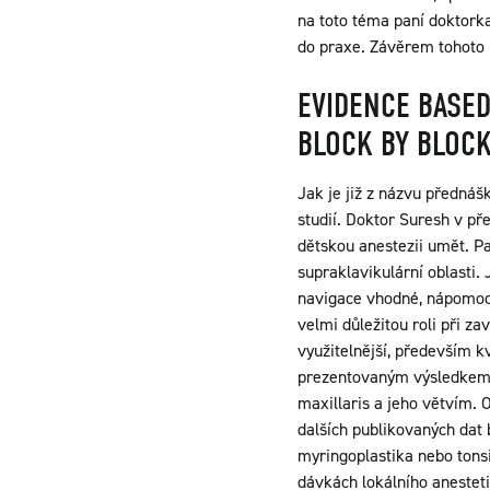
na toto téma paní doktork
do praxe. Závěrem tohoto 
EVIDENCE BASED
BLOCK BY BLOC
Jak je již z názvu přednáš
studií. Doktor Suresh v př
dětskou anestezii umět. Pa
supraklavikulární oblasti.
navigace vhodné, nápomocn
velmi důležitou roli při z
využitelnější, především 
prezentovaným výsledkem b
maxillaris a jeho větvím. 
dalších publikovaných dat b
myringoplastika nebo tonsi
dávkách lokálního anesteti