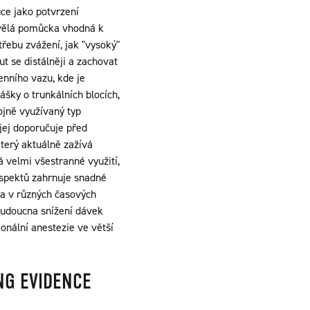
ce jako potvrzení
skvělá pomůcka vhodná k
třebu zvážení, jak "vysoký"
t se distálněji a zachovat
enního vazu, kde je
šky o trunkálních blocích,
ojně využívaný typ
jej doporučuje před
terý aktuálně zažívá
á velmi všestranné využití,
aspektů zahrnuje snadné
a v různých časových
budoucna snížení dávek
nální anestezie ve větší
NG EVIDENCE