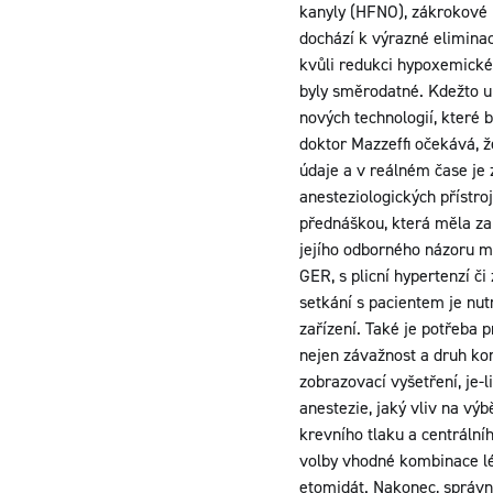
kanyly (HFNO), zákrokové 
dochází k výrazné elimina
kvůli redukci hypoxemickéh
byly směrodatné. Kdežto u 
nových technologií, které
doktor Mazzeffi očekává, ž
údaje a v reálném čase je
anesteziologických přístroj
přednáškou, která měla za 
jejího odborného názoru me
GER, s plicní hypertenzí č
setkání s pacientem je nut
zařízení. Také je potřeba 
nejen závažnost a druh ko
zobrazovací vyšetření, je-
anestezie, jaký vliv na vý
krevního tlaku a centrální
volby vhodné kombinace léč
etomidát. Nakonec, správná