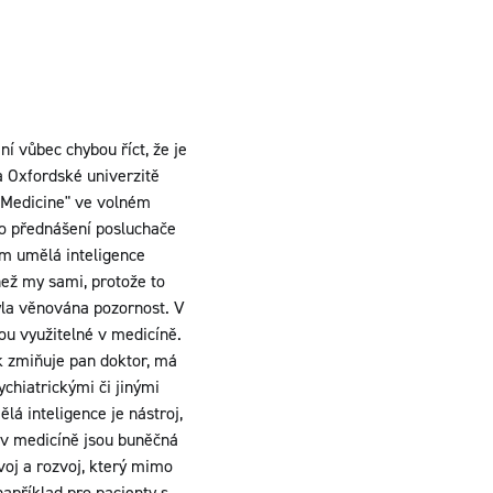
í vůbec chybou říct, že je
a Oxfordské univerzitě
 Medicine" ve volném
ho přednášení posluchače
ám umělá inteligence
než my sami, protože to
byla věnována pozornost. V
ou využitelné v medicíně.
jak zmiňuje pan doktor, má
chiatrickými či jinými
á inteligence je nástroj,
 v medicíně jsou buněčná
voj a rozvoj, který mimo
 například pro pacienty s