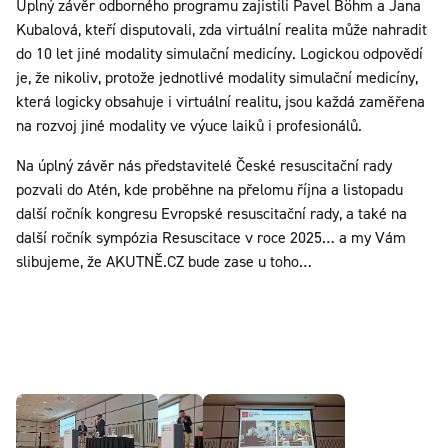
Úplný závěr odborného programu zajistili Pavel Böhm a Jana
Kubalová, kteří disputovali, zda virtuální realita může nahradit
do 10 let jiné modality simulační medicíny. Logickou odpovědí
je, že nikoliv, protože jednotlivé modality simulační medicíny,
která logicky obsahuje i virtuální realitu, jsou každá zaměřena
na rozvoj jiné modality ve výuce laiků i profesionálů.
Na úplný závěr nás představitelé České resuscitační rady
pozvali do Atén, kde proběhne na přelomu října a listopadu
další ročník kongresu Evropské resuscitační rady, a také na
další ročník sympózia Resuscitace v roce 2025… a my Vám
slibujeme, že AKUTNĚ.CZ bude zase u toho…