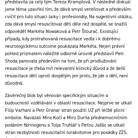
představila za celý tým Tereza Kramplová. V následné diskuzi
jsme téma uzavřeli tím, že dává smysl ventilovat a především
cvičit pro tuto situaci laiky i profesionály, Na sugestivní otázku,
zda dává smysl resuscitovat děti déle než dospělé, se snažili
odpovědět Markéta Nowaková a Petr Štourač. Existující
případy, kdy protrahovaná resuscitace vedla i k dobrému
neurologickému outcome poukázala Markéta. Nejen právní
pohled prizmatem náležité odborné úrovně představil Petr.
Shoda panovala především na tom, že při prodlužování
resuscitace je třeba mít relevantní klinický důvod a že delší
resuscitace dětí oproti dospělým jen proto, že jde o dětí, není
důvodná.
Závěrečný blok byl věnován specifickým situacím a
budoucnosti vzdělávání v oblasti resuscitace. Nejprve se utkali
Filip Varhaní a Petr Granar stran použití UZ při léčbě plicní
embolie. Navázali Míra Kočí a Miro Durila přednemocničním
podáním fibrinogenu a Tolja Truhlář s Peťou Jaššo se utkali
stran nezbytnosti resuscitační torakotomie pro posádky ZZS.