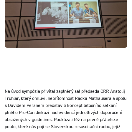
Na úvod sympózia přivítal zaplněný sál předseda ČRR Anatolij
Truhlář, který omluvil nepřítomnost Radka Mathausera a spolu
s Davidem Peřanem představili koncept letošního setkání
plného Pro-Con diskuzí nad evidencí jednotlivých doporučení
obsažených v guidelines. Poukázali též na pevné přátelské
pouto, které nás pojí se Slovenskou resuscitační radou, jejíž