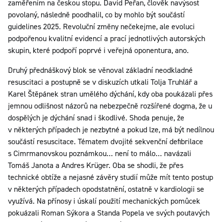
zaměřením na českou stopu. David Peřan, člověk navýsost
povolaný, následně poodhalil, co by mohlo být součástí
guidelines 2025. Revoluční změny nečekejme, ale evoluci
podpořenou kvalitní evidencí a prací jednotlivých autorských
skupin, které podpoří poprvé i veřejná oponentura, ano.
Druhý přednáškový blok se věnoval základní neodkladné
resuscitaci a postupně se v diskuzích utkali Tolja Truhlář a
Karel Štěpánek stran umělého dýchání, kdy oba poukázali přes
jemnou odlišnost názorů na nebezpečně rozšířené dogma, že u
dospělých je dýchání snad i škodlivé. Shoda penuje, že
v některých případech je nezbytné a pokud lze, má být nedílnou
součástí resuscitace. Tématem dvojité sekvenční defibrilace
s Cimrmanovskou poznámkou… není to málo… navázali
Tomáš Janota a Andres Krüger. Oba se shodli, že přes
technické obtíže a nejasné závěry studií může mít tento postup
v některých případech opodstatnění, ostatně v kardiologii se
využívá. Na přínosy i úskalí použití mechanických pomůcek
pokuázali Roman Sýkora a Standa Popela ve svých poutavých