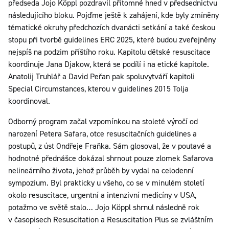
předseda Jojo Köppl pozdravil přítomné hned v předsednictvu
následujícího bloku. Pojďme ještě k zahájení, kde byly zmíněny
tématické okruhy předchozích dvanácti setkání a také českou
stopu při tvorbě guidelines ERC 2025, které budou zveřejněny
nejspíš na podzim příštího roku. Kapitolu dětské resuscitace
koordinuje Jana Djakow, která se podílí i na etické kapitole.
Anatolij Truhlář a David Peřan pak spoluvytváří kapitoli
Special Circumstances, kterou v guidelines 2015 Tolja
koordinoval.
Odborný program začal vzpomínkou na stoleté výročí od
narození Petera Safara, otce resuscitačních guidelines a
postupů, z úst Ondřeje Fraňka. Sám glosoval, že v poutavé a
hodnotné přednášce dokázal shrnout pouze zlomek Safarova
nelineárního života, jehož průběh by vydal na celodenní
sympozium. Byl prakticky u všeho, co se v minulém století
okolo resuscitace, urgentní a intenzivní medicíny v USA,
potažmo ve světě stalo… Jojo Köppl shrnul následně rok
v časopisech Resuscitation a Resuscitation Plus se zvláštním