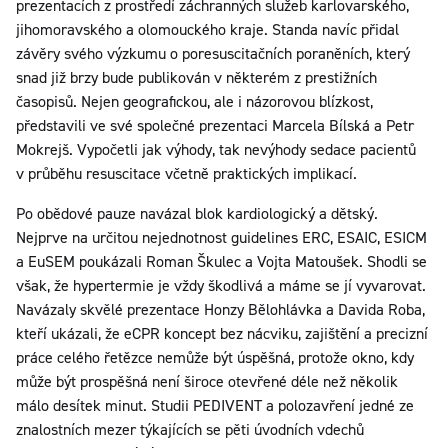
prezentacích z prostředí záchranných služeb karlovarského,
jihomoravského a olomouckého kraje. Standa navíc přidal
závěry svého výzkumu o poresuscitačních poraněních, který
snad již brzy bude publikován v některém z prestižních
časopisů. Nejen geografickou, ale i názorovou blízkost,
představili ve své společné prezentaci Marcela Bílská a Petr
Mokrejš. Vypočetli jak výhody, tak nevýhody sedace pacientů
v průběhu resuscitace včetně praktických implikací.
Po obědové pauze navázal blok kardiologický a dětský.
Nejprve na určitou nejednotnost guidelines ERC, ESAIC, ESICM
a EuSEM poukázali Roman Škulec a Vojta Matoušek. Shodli se
však, že hypertermie je vždy škodlivá a máme se jí vyvarovat.
Navázaly skvělé prezentace Honzy Bělohlávka a Davida Roba,
kteří ukázali, že eCPR koncept bez nácviku, zajištění a precizní
práce celého řetězce nemůže být úspěšná, protože okno, kdy
může být prospěšná není široce otevřené déle než několik
málo desítek minut. Studii PEDIVENT a polozavření jedné ze
znalostních mezer týkajících se pěti úvodních vdechů