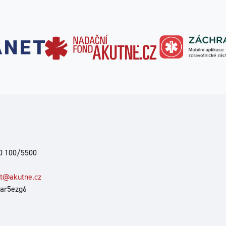
00 100/5500
at@akutne.cz
 ar5ezg6