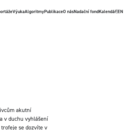
ortáže
Výuka
Algoritmy
Publikace
O nás
Nadační fond
Kalendář
|
EN
nivcům akutní
a v duchu vyhlášení
trofeje se dozvíte v