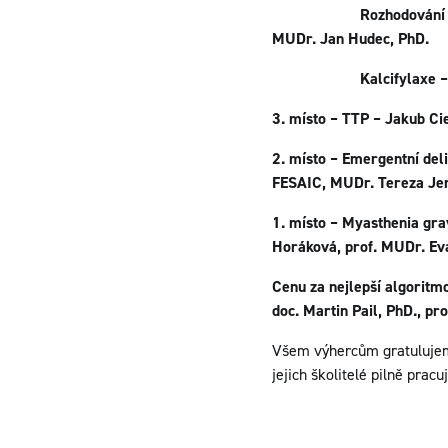
Rozhodování na konci ž
MUDr. Jan Hudec, PhD.
Kalcifylaxe – Oliver K
3. místo – TTP – Jakub Ci
2. místo – Emergentní del
FESAIC, MUDr. Tereza Je
1. místo – Myasthenia gr
Horáková, prof. MUDr. Ev
Cenu za nejlepší algoritm
doc. Martin Pail, PhD., pr
Všem výhercům gratulujeme 
jejich školitelé pilně pracuj