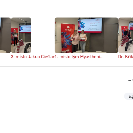
3. místo Jakub Cieślar
1. místo tým Myastheni...
Dr. Křik
..
al