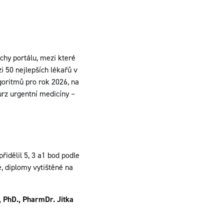
chy portálu, mezi které
i 50 nejlepších lékařů v
goritmů pro rok 2026, na
Kurz urgentní medicíny –
přidělil 5, 3 a1 bod podle
e, diplomy vytištěné na
, PhD., PharmDr. Jitka