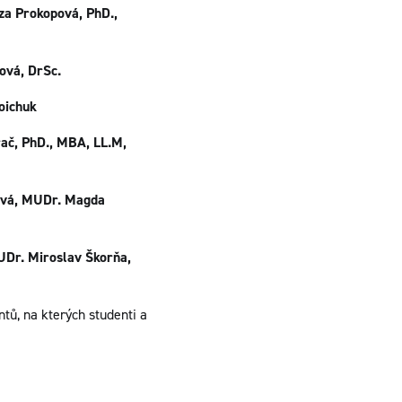
 Prokopová, PhD.,
vá, DrSc.
oichuk
rač, PhD., MBA, LL.M,
nová, MUDr. Magda
UDr. Miroslav Škorňa,
tů, na kterých studenti a