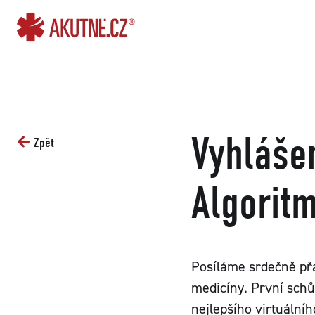
Přejít na obsah
Přejít k hlavnímu menu
Vyhláše
Zpět
Algorit
Posíláme srdečně př
medicíny. První sch
nejlepšího virtuálníh