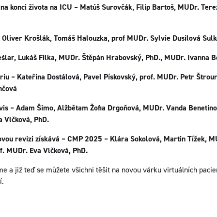
ivota na ICU – Matúš Surovčák, Filip Bartoš, MUDr. Tereza
rošlák, Tomáš Halouzka, prof MUDr. Sylvie Dusilová Sulko
eślar, Lukáš Filka, MUDr. Štěpán Hrabovský, PhD., MUDr. Ivanna B
iriu – Kateřina Dostálová, Pavel Pískovský, prof. MUDr. Petr Štrou
nčová
avis – Adam Šimo, Alžbětam Žofia Drgoňová, MUDr. Vanda Beneti
a Vlčková, PhD.
ovou revizi získává – CMP 2025 – Klára Sokolová, Martin Tížek, M
of. MUDr. Eva Vlčková, PhD.
a již teď se můžete všichni těšit na novou várku virtuálních pacien
í.