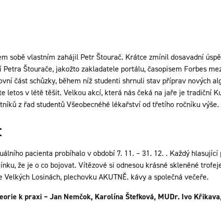
m sobě vlastním zahájil Petr Štourač. Krátce zmínil dosavadní úspě
í Petra Štourače, jakožto zakladatele portálu, časopisem Forbes mez
vní část schůzky, během níž studenti shrnuli stav příprav nových al
e letos v létě těšit. Velkou akcí, která nás čeká na jaře je tradiční 
tníků z řad studentů Všeobecnéhé lékařství od třetího ročníku výše.
:
uálního pacienta probíhalo v období 7. 11. – 31. 12. . Každý hlasující 
ínku, že je o co bojovat. Vítězové si odnesou krásné skleněné trofej
e Velkých Losinách, plechovku AKUTNĚ. kávy a společná večeře.
teorie k
praxi – Jan Nemčok, Karolína Štefková, MUDr. Ivo Křikava