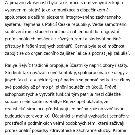
Zajímavou zkušeností byla také práce s omezenými zdroji a
vybavením, stejně jako komunikace s dispečinkem či
spolupráce s dalšími složkami integrovaného záchranného
systému, zejména s Policií České republiky. Vedle samotného
soutěžení měli studenti možnost nahlédnout do fungování
profesionálních posádek z různých zemí a sledovat odlišné
přístupy k řešení stejných scénářů. Cenná byla také možnost
zapojit se do organizačního zajištění akce a poznat její zákulisí.
Rallye Rejvíz tradičně propojuje účastníky napříč obory i státy.
Studenti tak navázali nové kontakty, spolupracovali s kolegy z
jiných fakult a v některých případech se poprvé setkali se členy
své posádky až přímo při plnění soutěžních úkolů. Právě
schopnost rychle vytvořit funkční tým patřila mezi důležité
součásti celé soutěže. Rallye Rejvíz opět ukázala, že
realistické simulace představují jedinečný způsob vzdělávání
budoucích zdravotníků. Účastníci si mohli vyzkoušet scénáře v
prostředí a podmínkách velmi podobných těm, které zažívají
profesionální posádky zdravotnické záchranné služby. Kromě