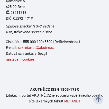
Kamenice 5
625 00 Brno
IČ: 29211719
DIČ: CZ29211719
Spisová značka: N 347 vedená
u rejstříkového soudu v Brně
Číslo účtu: 555 000 100/5500 (Reiffeisenbank)
E-mail:
sekretariat@akutne.cz
Datová schránka: ar5ezg6
nastavení cookies
AKUTNĚ.CZ ISSN 1803‑179X
Edukační portál AKUTNĚ.CZ je součástí vzdělávacího obsahu
sítě lékařských fakult
MEFANET