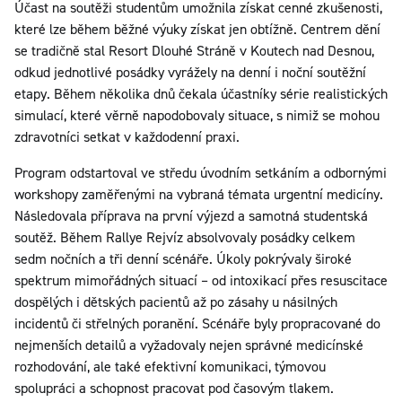
Účast na soutěži studentům umožnila získat cenné zkušenosti,
které lze během běžné výuky získat jen obtížně. Centrem dění
se tradičně stal Resort Dlouhé Stráně v Koutech nad Desnou,
odkud jednotlivé posádky vyrážely na denní i noční soutěžní
etapy. Během několika dnů čekala účastníky série realistických
simulací, které věrně napodobovaly situace, s nimiž se mohou
zdravotníci setkat v každodenní praxi.
Program odstartoval ve středu úvodním setkáním a odbornými
workshopy zaměřenými na vybraná témata urgentní medicíny.
Následovala příprava na první výjezd a samotná studentská
soutěž. Během Rallye Rejvíz absolvovaly posádky celkem
sedm nočních a tři denní scénáře. Úkoly pokrývaly široké
spektrum mimořádných situací – od intoxikací přes resuscitace
dospělých i dětských pacientů až po zásahy u násilných
incidentů či střelných poranění. Scénáře byly propracované do
nejmenších detailů a vyžadovaly nejen správné medicínské
rozhodování, ale také efektivní komunikaci, týmovou
spolupráci a schopnost pracovat pod časovým tlakem.