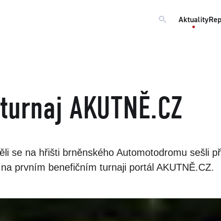
Aktuality
Rep
 turnaj AKUTNĚ.CZ
li se na hřišti brněnského Automotodromu sešli pří
í na prvním benefičním turnaji portál AKUTNĚ.CZ.