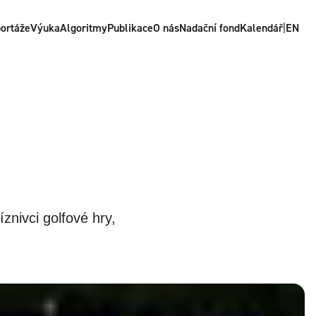
ortáže
Výuka
Algoritmy
Publikace
O nás
Nadační fond
Kalendář
|
EN
znivci golfové hry,