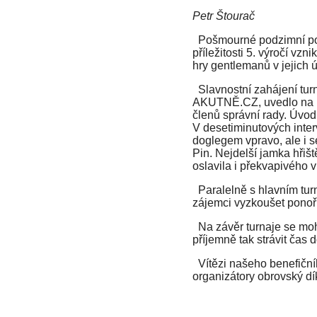
Petr Štourač
Pošmourné podzimní počas
příležitosti 5. výročí vz
hry gentlemanů v jejich 
Slavnostní zahájení turn
AKUTNĚ.CZ, uvedlo na prv
členů správní rady. Úvod
V desetiminutových interv
doglegem vpravo, ale i s
Pin. Nejdelší jamka hřiš
oslavila i překvapivého v
Paralelně s hlavním tur
zájemci vyzkoušet ponořit
Na závěr turnaje se mohl
příjemně tak strávit čas 
Vítězi našeho benefičníh
organizátory obrovský d