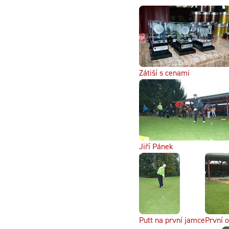
Zátiší s cenami
Jiří Pánek
Putt na první jamce
První o