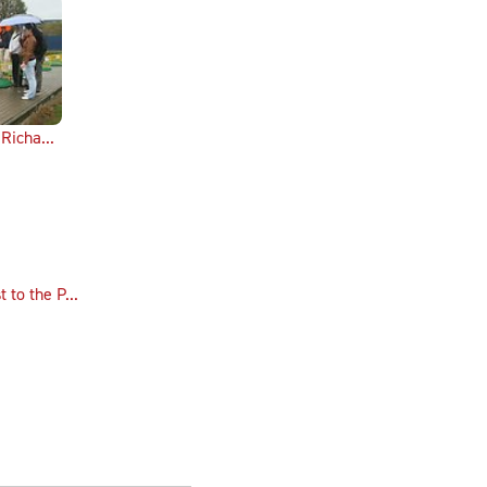
Richa...
 to the P...