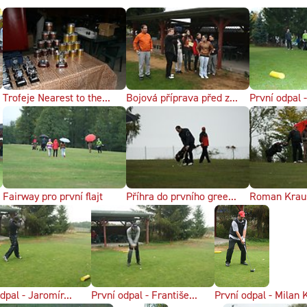
Trofeje Nearest to the...
Bojová příprava před z...
První odpal -
Fairway pro první flajt
Příhra do prvního gree...
Roman Kraus
dpal - Jaromír...
První odpal - Františe...
První odpal - Milan 