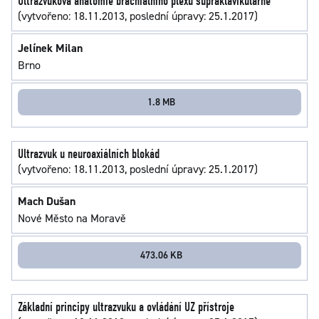
Ultrazvuková anatomie brachiálního plexu supraklavikulárně
(vytvořeno: 18.11.2013, poslední úpravy: 25.1.2017)
Jelínek Milan
Brno
1.8 MB
Ultrazvuk u neuroaxiálních blokád
(vytvořeno: 18.11.2013, poslední úpravy: 25.1.2017)
Mach Dušan
Nové Město na Moravě
473.06 KB
Základní principy ultrazvuku a ovládání UZ přístroje