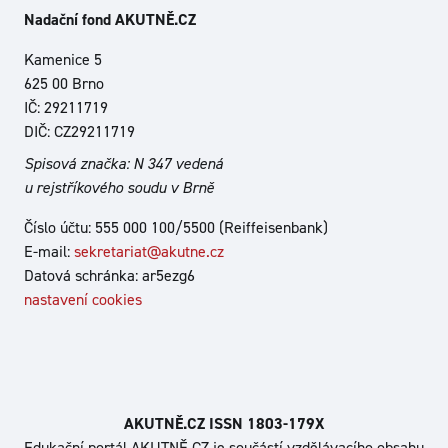
Nadační fond AKUTNĚ.CZ
Kamenice 5
625 00 Brno
IČ: 29211719
DIČ: CZ29211719
Spisová značka: N 347 vedená
u rejstříkového soudu v Brně
Číslo účtu: 555 000 100/5500 (Reiffeisenbank)
E-mail:
sekretariat@akutne.cz
Datová schránka: ar5ezg6
nastavení cookies
AKUTNĚ.CZ ISSN 1803‑179X
Edukační portál AKUTNĚ.CZ je součástí vzdělávacího obsahu