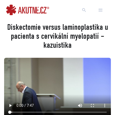
Přejít na obsah
Přejít k hlavnímu menu
Diskectomie versus laminoplastika u
pacienta s cervikální myelopatií –
kazuistika