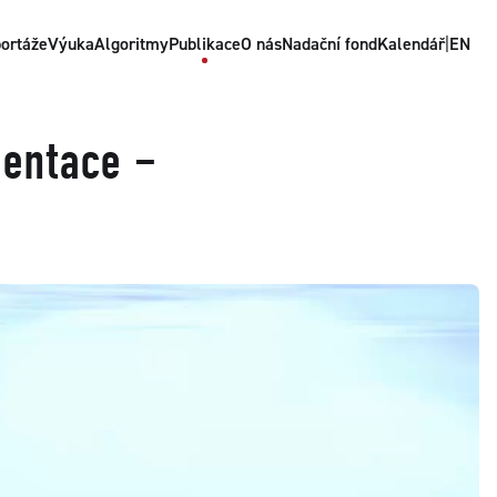
ortáže
Výuka
Algoritmy
Publikace
O nás
Nadační fond
Kalendář
|
EN
mentace –