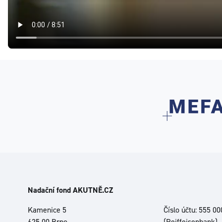
Nadační fond AKUTNĚ.CZ
Kamenice 5
Číslo účtu: 555 0
625 00 Brno
(Reiffeisenbank)