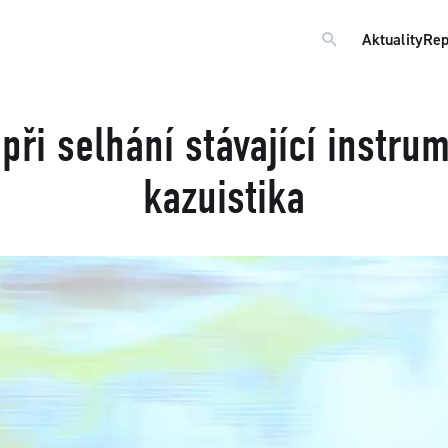
Aktuality
Rep
 při selhání stávající instru
kazuistika