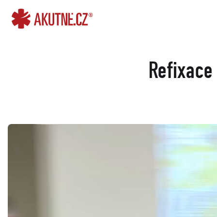
Přejít na obsah
Přejít k hlavnímu menu
Refixace