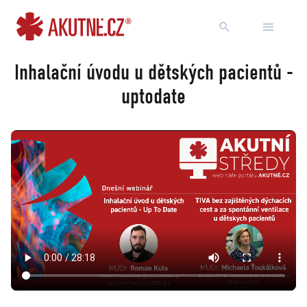
Přejít na obsah
Přejít k hlavnímu menu
Inhalační úvodu u dětských pacientů -
uptodate