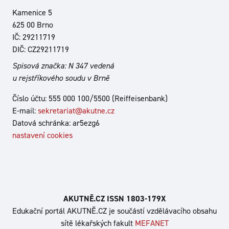
Kamenice 5
625 00 Brno
IČ: 29211719
DIČ: CZ29211719
Spisová značka: N 347 vedená
u rejstříkového soudu v Brně
Číslo účtu: 555 000 100/5500 (Reiffeisenbank)
E-mail:
sekretariat@akutne.cz
Datová schránka: ar5ezg6
nastavení cookies
AKUTNĚ.CZ ISSN 1803‑179X
Edukační portál AKUTNĚ.CZ je součástí vzdělávacího obsahu
sítě lékařských fakult
MEFANET