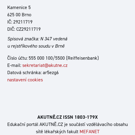
Kamenice 5
625 00 Brno
IČ: 29211719
DIČ: CZ29211719
Spisová značka: N 347 vedená
u rejstříkového soudu v Brně
Číslo účtu: 555 000 100/5500 (Reiffeisenbank)
E-mail:
sekretariat@akutne.cz
Datová schránka: ar5ezg6
nastavení cookies
AKUTNĚ.CZ ISSN 1803‑179X
Edukační portál AKUTNĚ.CZ je součástí vzdělávacího obsahu
sítě lékařských fakult
MEFANET