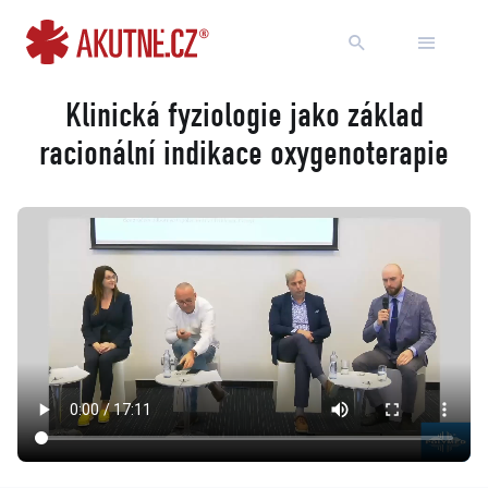
Přejít na obsah
Přejít k hlavnímu menu
Klinická fyziologie jako základ
racionální indikace oxygenoterapie