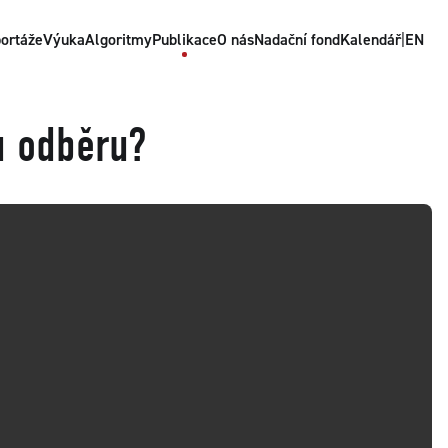
ortáže
Výuka
Algoritmy
Publikace
O nás
Nadační fond
Kalendář
|
EN
u odběru?