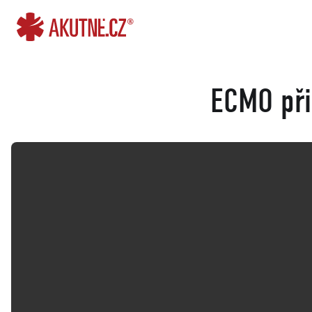
Přejít na obsah
Přejít k hlavnímu menu
ECMO při