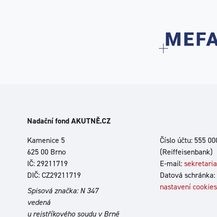
Nadační fond AKUTNĚ.CZ
Kamenice 5
Číslo účtu: 555 0
625 00 Brno
(Reiffeisenbank)
IČ: 29211719
E-mail:
sekretari
DIČ: CZ29211719
Datová schránka:
nastavení cookies
Spisová značka: N 347
vedená
u rejstříkového soudu v Brně