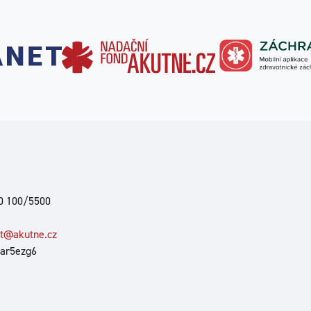
00 100/5500
at@akutne.cz
 ar5ezg6