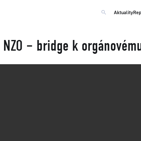
Aktuality
Rep
 NZO – bridge k orgánovém