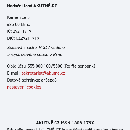
Nadační fond AKUTNĚ.CZ
Kamenice 5
625 00 Brno
IČ: 29211719
DIČ: CZ29211719
Spisová značka: N 347 vedená
u rejstříkového soudu v Brně
Číslo účtu: 555 000 100/5500 (Reiffeisenbank)
E-mail:
sekretariat@akutne.cz
Datová schránka: ar5ezg6
nastavení cookies
AKUTNĚ.CZ ISSN 1803‑179X
Edukační portál AKUTNĚ.CZ je součástí vzdělávacího obsahu