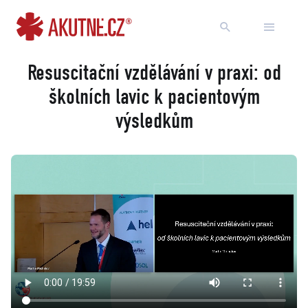
Přejít na obsah
Přejít k hlavnímu menu
Resuscitační vzdělávání v praxi: od
školních lavic k pacientovým
výsledkům