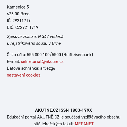
Kamenice 5
625 00 Brno
IČ: 29211719
DIČ: CZ29211719
Spisová značka: N 347 vedená
u rejstříkového soudu v Brně
Číslo účtu: 555 000 100/5500 (Reiffeisenbank)
E-mail:
sekretariat@akutne.cz
Datová schránka: ar5ezg6
nastavení cookies
AKUTNĚ.CZ ISSN 1803‑179X
Edukační portál AKUTNĚ.CZ je součástí vzdělávacího obsahu
sítě lékařských fakult
MEFANET