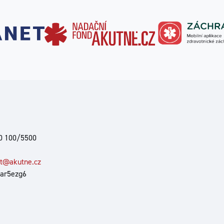
00 100/5500
at@akutne.cz
 ar5ezg6