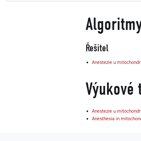
Algoritm
Řešitel
Anestezie u mitochondr
Výukové 
Anestezie u mitochondr
Anesthesia in mitochond