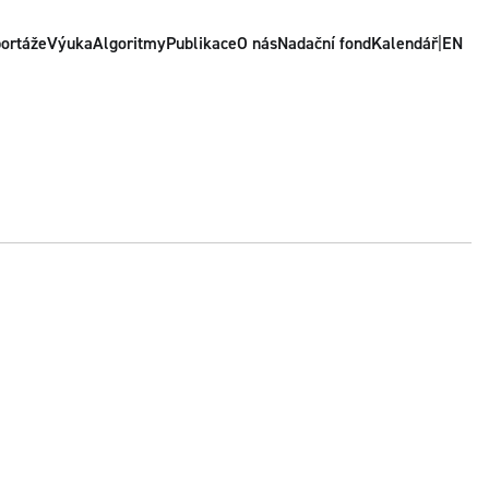
ortáže
Výuka
Algoritmy
Publikace
O nás
Nadační fond
Kalendář
|
EN