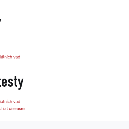
y
iálních vad
testy
iálních vad
rial diseases