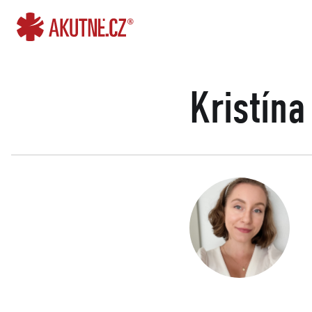
Přejít na obsah
Přejít k hlavnímu menu
Kristín