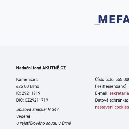
Nadační fond AKUTNĚ.CZ
Kamenice 5
Číslo účtu: 555 0
625 00 Brno
(Reiffeisenbank)
IČ: 29211719
E-mail:
sekretari
DIČ: CZ29211719
Datová schránka:
nastavení cookies
Spisová značka: N 347
vedená
u rejstříkového soudu v Brně