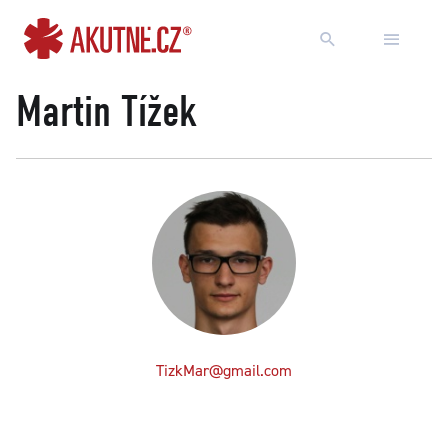
Přejít na obsah
Přejít k hlavnímu menu
Martin Tížek
TizkMar@gmail.com