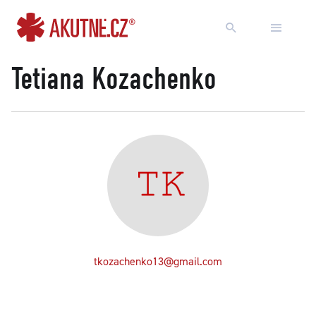
Přejít na obsah
Přejít k hlavnímu menu
Tetiana Kozachenko
tkozachenko13@gmail.com