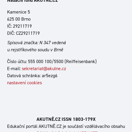
Nadační fond AKUTNĚ.CZ
Kamenice 5
625 00 Brno
IČ: 29211719
DIČ: CZ29211719
Spisová značka: N 347 vedená
u rejstříkového soudu v Brně
Číslo účtu: 555 000 100/5500 (Reiffeisenbank)
E-mail:
sekretariat@akutne.cz
Datová schránka: ar5ezg6
nastavení cookies
AKUTNĚ.CZ ISSN 1803‑179X
Edukační portál AKUTNĚ.CZ je součástí vzdělávacího obsahu