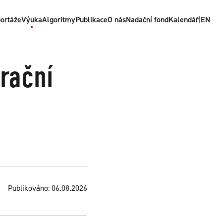
ortáže
Výuka
Algoritmy
Publikace
O nás
Nadační fond
Kalendář
|
EN
rační
Publikováno: 06.08.2026