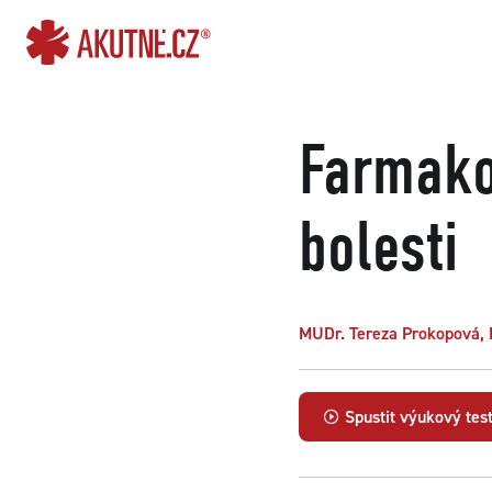
Přejít na obsah
Přejít k hlavnímu menu
Farmako
bolesti
MUDr. Tereza Prokopová, 
Spustit výukový tes