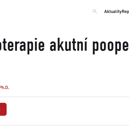
Aktuality
Rep
terapie akutní poope
Ph.D.
t