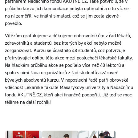
partnerem Nadačního fondu AKUTNĚ.CZ. Také potvrdili, že v
průbehu kurzu jich komunikace nebyla optimální a o to víc se
na ní zaměřili ve finální simulaci, což se jim zcela zjevně
povedlo.
Vítězům gratulujeme a děkujeme dobrovolníkům z řad lékařů,
zdravotníků a studentů, bez kterých by akci nebylo možné
zorganizovat. Kurzu se účastnilo 48 studentů, což potvrzuje
přetrvávající oblibu této akce mezi posluchači lékařské fakulty.
Na hladkém průběhu akce se podílelo více než 40 lektorů a
spolu s nimi řada organizátorů z řad studentů a zároveň
bývalých absolventů kurzu. V neposlední řadě patří obrovská
vděčnost Lékařské fakultě Masarykovy univerzity a Nadačnímu
fondu AKUTNĚ.CZ, kteří akci finančně podpořili. Již teď se moc
těšíme na další ročník!