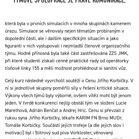
TÝMOVÉ SPOLUPRÁCE JE PRÁVĚ KOMUNIKACE,
která byla v prvních simulacích v mnoha skupinách kamenem
úrazu. Simulace se věnovaly nejen tématům probíraným v
dopolední části, ale i dalším specifickým situacím a jako
figuranti v nich vystupovali i nejmladší členové organizačního
týmu. Hodně přínosná byla také část zastřešována ZZS JMK,
při které studenti získali cenné praktické rady od operátorky
tísňové linky 155 a měli možnost prohlédnout si sanitní vůz.
Celý kurz následně vyvrcholil soutěží o Cenu Jiřího Korbičky. V
ní si jednotlivé skupiny poměřili síly v řešení kritické situace.
Výkony všech týmů byly výborné, ovšem vítěz mohl být jenom
jeden. V tvrdé konkurenci nejlíp obstál tým ve složení Lucie
Marethová, Adrián Benčat a Andrej Hric. Cenu si převzali z
rukou syna Jiřího Korbičky, lékaře KARIM FN Brno MUDr.
Tomáše Korbičky. Součástí jejich trofeje (a dle jejich slov i
motivací) byl i 5litrový sud piva Vorkloster, věnovaný