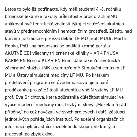
Letos to bylo již potřinácté, kdy měli studenti 4.-6. ročníku
brněnské lékařské fakulty příležitost v prostorách SIMU
aplikovat své teoretické znalosti týkající se řešení akutních
stavů v přednemocničním i nemocničním prostředí. Záštitu nad
kurzem již tradičně převzal děkan LF MU prof. MUDr. Martin
Repko, PhD., na organizaci se podíleli kromě portálu
AKUTNĚ.CZ i všechny tři brněnské kliniky – ARK FNUSA,
KARIM FN Brno a KDAR FN Brno, dále také Zdravotnická
záchranná služba JMK a samozřejmě Simulační centrum LF
MU a Ústav simulační medicíny LF MU. Po krátkém
představení programu se úvodního slova ujela paní
proděkanka pro záležitosti studentů a vnější vztahy LF MU
prof. Eva Brichtová, která zdůraznila důležitost simulací ve
výuce moderní medicíny moc hezkými slovy: „Mozek má rád
příběhy,” na což navázali ve svých projevech i další zástupci
jednotlivých pořádajících institucí. Po sdělení organizačních
informací byli účastníci rozděleni do skupin, ve kterých
pracovali po zbytek dne.