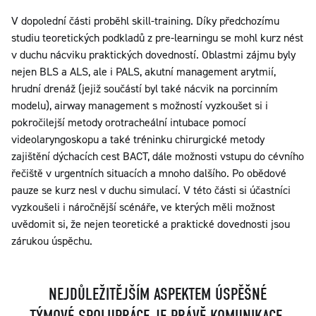
V dopolední části proběhl skill-training. Díky předchozímu
studiu teoretických podkladů z pre-learningu se mohl kurz nést
v duchu nácviku praktických dovedností. Oblastmi zájmu byly
nejen BLS a ALS, ale i PALS, akutní management arytmií,
hrudní drenáž (jejiž součástí byl také nácvik na porcinním
modelu), airway management s možností vyzkoušet si i
pokročilejší metody orotracheální intubace pomocí
videolaryngoskopu a také tréninku chirurgické metody
zajištění dýchacích cest BACT, dále možnosti vstupu do cévního
řečiště v urgentních situacích a mnoho dalšího. Po obědové
pauze se kurz nesl v duchu simulací. V této části si účastníci
vyzkoušeli i náročnější scénáře, ve kterých měli možnost
uvědomit si, že nejen teoretické a praktické dovednosti jsou
zárukou úspěchu.
NEJDŮLEŽITĚJŠÍM ASPEKTEM ÚSPĚŠNÉ