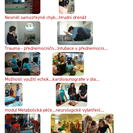
Nesměl samozřejmě chyb...
Hrudní drenáž
Trauma - přednemocničn...
Intubace v přednemocni...
Možnosti využití echok...
kardiosonografie v dia...
modul Metabolická péče...
neurologické vyšetření...