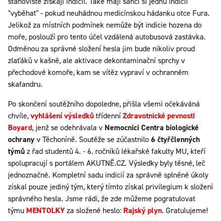
stanoviště získají indicii. Také mají šanci si jednu indicii
"vyběhat" - pokud neuhádnou medicínskou hádanku otce Fura.
Jelikož za místních podmínek nemůže být indicie hozena do
moře, poslouží pro tento účel vzdálená autobusová zastávka.
Odměnou za správné složení hesla jim bude nikoliv proud
zlaťáků v kašně, ale aktivace dekontaminační sprchy v
přechodové komoře, kam se vítěz vypraví v ochranném
skafandru.
Po skončení soutěžního dopoledne, přišla všemi očekáváná
chvíle,
vyhlášení výsledků
třídenní
Zdravotnické pevnosti
Boyard
, jenž se odehrávala v
Nemocnici Centra biologické
ochrany
v Těchoníně. Soutěže se zúčastnilo
6 čtyřčlenných
týmů
z řad studentů 4. - 6. ročníků lékařské fakulty MU, kteří
spolupracují s portálem AKUTNĚ.CZ. Výsledky byly těsné, leč
jednoznačné. Kompletní sadu indicií za správně splněné úkoly
získal pouze jediný tým, který tímto získal privilegium k složení
správného hesla. Jsme rádi, že zde můžeme pogratulovat
týmu
MENTOLKY
za složené heslo:
Rajský plyn
. Gratulujeme!