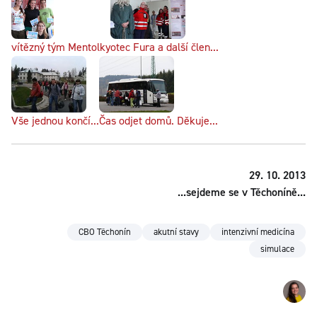
vítězný tým Mentolky
otec Fura a další člen...
Vše jednou končí...
Čas odjet domů. Děkuje...
29. 10. 2013
...sejdeme se v Těchoníně...
CBO Těchonín
akutní stavy
intenzivní medicína
simulace