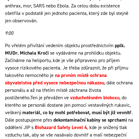
anthrax, mor, SARS nebo Ebola. Za celou dobu existence
ošetřila v podstatě jen jednoho pacienta, který zde byl stejně
jen observován.
9:00
Po vřelém přivítání vedením objektu prostřednictvím
pplk.
MUDr. Michala Kroči
se vydáváme na prohlídku objektu.
Začínáme na heliportu, kde je vše připraveno pro příjem
vysoce rizikového pacienta. Je třeba zdůraznit, že při příjmu
takového nemocného je
na prvním místě ochrana
obyvatelstva před vysoce nebezpečnou nákazou
, dále ochrana
personálu a až na třetím místě záchrana života
postiženého.Ten je převážen ve
vzduchotěsném bioboxu
, do
kterého se personál dostane jen pomocí vestavěných rukavic,
veškerý
materiál, co by mohl potřebovat, musí být již vevnitř
.
Dále postupujeme přes
dekontaminační kabiny se sprchami
na
oddělení JIP s
Biohazard Safety Level 4
, kde je snížený tlak
vzduchu tak, aby se vše nasávalo dovnitř a malí nebezpeční