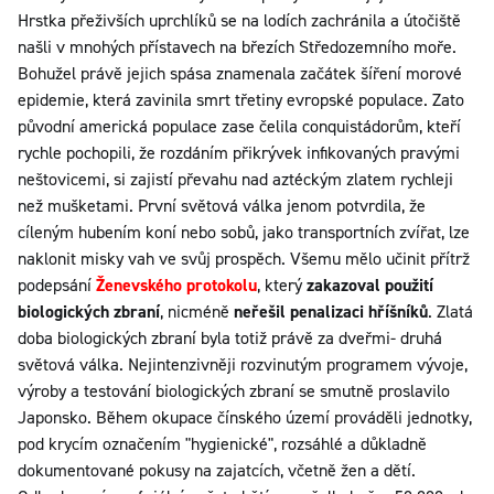
Hrstka přeživších uprchlíků se na lodích zachránila a útočiště
našli v mnohých přístavech na březích Středozemního moře.
Bohužel právě jejich spása znamenala začátek šíření morové
epidemie, která zavinila smrt třetiny evropské populace. Zato
původní americká populace zase čelila conquistádorům, kteří
rychle pochopili, že rozdáním přikrývek infikovaných pravými
neštovicemi, si zajistí převahu nad aztéckým zlatem rychleji
než mušketami. První světová válka jenom potvrdila, že
cíleným hubením koní nebo sobů, jako transportních zvířat, lze
naklonit misky vah ve svůj prospěch. Všemu mělo učinit přítrž
podepsání
Ženevského protokolu
, který
zakazoval použití
biologických zbraní
, nicméně
neřešil penalizaci hříšníků
. Zlatá
doba biologických zbraní byla totiž právě za dveřmi- druhá
světová válka. Nejintenzivněji rozvinutým programem vývoje,
výroby a testování biologických zbraní se smutně proslavilo
Japonsko. Během okupace čínského území prováděli jednotky,
pod krycím označením "hygienické", rozsáhlé a důkladně
dokumentované pokusy na zajatcích, včetně žen a dětí.