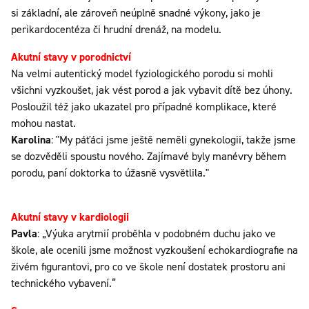
si základní, ale zároveň neúplně snadné výkony, jako je
perikardocentéza či hrudní drenáž, na modelu.
Akutní stavy v porodnictví
Na velmi autentický model fyziologického porodu si mohli
všichni vyzkoušet, jak vést porod a jak vybavit dítě bez úhony.
Posloužil též jako ukazatel pro případné komplikace, které
mohou nastat.
Karolina
: "My páťáci jsme ještě neměli gynekologii, takže jsme
se dozvěděli spoustu nového. Zajímavé byly manévry během
porodu, paní doktorka to úžasně vysvětlila."
Akutní stavy v kardiologii
Pavla
: „Výuka arytmií proběhla v podobném duchu jako ve
škole, ale ocenili jsme možnost vyzkoušení echokardiografie na
živém figurantovi, pro co ve škole není dostatek prostoru ani
technického vybavení.“