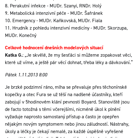
8. Perakutní infekce - MUDr. Szanyi, RNDr. Holý
9. Metabolická intenzivní péče - MUDr. Šafránek
10. Emergency - MUDr. Kaňkovská, MUDr. Fiala
11. Hrudník z pohledu intenzivní medicíny - MUDr. Skorzupa,
MUDr. Konečný
Celkové hodnocení dnešních modelových situací
Katka G.
: „Je skvělé, že my šesťáci si můžeme zopakovat věci,
které už víme, a ještě pár věcí dohnat, třeba léky a dávkování.“
Pátek 1.11.2013 8:00
Je brzké podzimní ráno, mlha se převaluje přes těchonínské
kopečky a otec Fura se už těší na nadšené účastníky, kteří
zabojují v 5hodinovém klání pevnosti Boyard. Stanoviště jsou
de facto totožná s těmi včerejšími, nicméně úkol k plnění
vyžaduje naprosto samostaný přístup a často je opepřen
nějakým novým symptomem nebo jinou záludností. Nástrahy,
úkoly a léčky je čekají nemalé, za každé úspěšně vyřešené