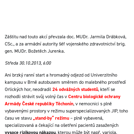
Záštitu nad touto akcí převzala doc. MUDr. Jarmila Drábková,
CSc., a za armádní autority šéf vojenského zdravotnictví brig.
gen. MUDr. Božetěch Jurenka.
Středa 30.10.2013, 6:00
Ani brzký ranní start a hromadný odjezd od Univerzitního
kampusu v Brně autobusem směrem do malebného prostředí
Orlických hor, neodradil
24 odvážných studentů
, kteří se
rozhodli strávit svůj volný čas v
Centru biologické ochrany
Armády České republiky Těchonín
, v nemocnici s plně
vybavenými prostory v režimu superspecializovaných JIP, toho
času ve stavu
„stand-by“ režimu
– plně vybavená,
specializovaná a čekající na ošetření pacientů zasažených
vysoce rizikovou nákazou
, kterou může být např. variola,