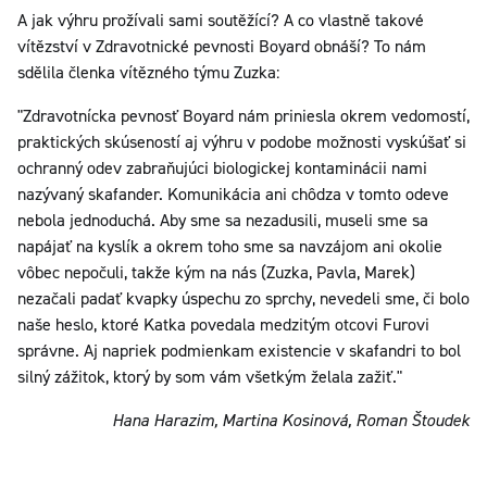
A jak výhru prožívali sami soutěžící? A co vlastně takové
vítězství v Zdravotnické pevnosti Boyard obnáší? To nám
sdělila členka vítězného týmu Zuzka:
"Zdravotnícka pevnosť Boyard nám priniesla okrem vedomostí,
praktických skúseností aj výhru v podobe možnosti vyskúšať si
ochranný odev zabraňujúci biologickej kontaminácii nami
nazývaný skafander. Komunikácia ani chôdza v tomto odeve
nebola jednoduchá. Aby sme sa nezadusili, museli sme sa
napájať na kyslík a okrem toho sme sa navzájom ani okolie
vôbec nepočuli, takže kým na nás (Zuzka, Pavla, Marek)
nezačali padať kvapky úspechu zo sprchy, nevedeli sme, či bolo
naše heslo, ktoré Katka povedala medzitým otcovi Furovi
správne. Aj napriek podmienkam existencie v skafandri to bol
silný zážitok, ktorý by som vám všetkým želala zažiť."
Hana Harazim, Martina Kosinová, Roman Štoudek