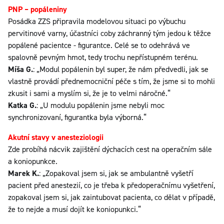
PNP – popáleniny
Posádka ZZS připravila modelovou situaci po výbuchu
pervitinové varny, účastníci coby záchranný tým jedou k těžce
popálené pacientce - figurantce. Celé se to odehrává ve
spalovně pevným hmot, tedy trochu nepřístupném terénu.
Míša G.
: „Modul popálenin byl super, že nám předvedli, jak se
vlastně provádí přednemocniční péče s tím, že jsme si to mohli
zkusit i sami a myslím si, že je to velmi náročné.“
Katka G.
: „U modulu popálenin jsme nebyli moc
synchronizovaní, figurantka byla výborná.“
Akutní stavy v anesteziologii
Zde probíhá nácvik zajištění dýchacích cest na operačním sále
a koniopunkce.
Marek K.
: „Zopakoval jsem si, jak se ambulantně vyšetří
pacient před anestezií, co je třeba k předoperačnímu vyšetření,
zopakoval jsem si, jak zaintubovat pacienta, co dělat v případě,
že to nejde a musí dojít ke koniopunkci.“