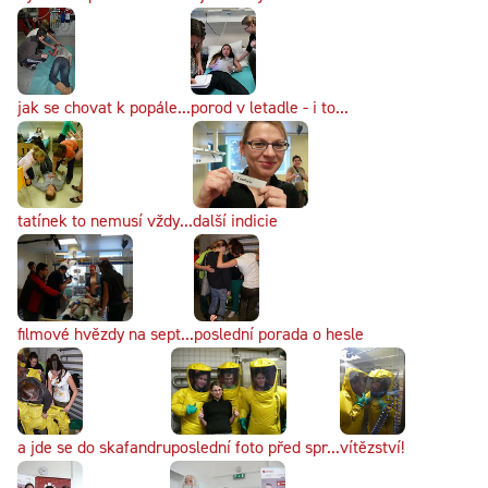
jak se chovat k popále...
porod v letadle - i to...
tatínek to nemusí vždy...
další indicie
filmové hvězdy na sept...
poslední porada o hesle
a jde se do skafandru
poslední foto před spr...
vítězství!