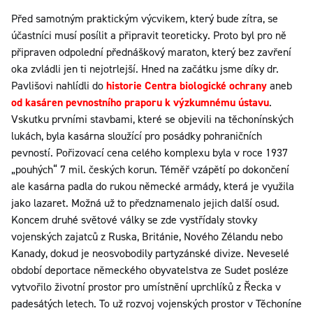
Před samotným praktickým výcvikem, který bude zítra, se
účastníci musí posílit a připravit teoreticky. Proto byl pro ně
připraven odpolední přednáškový maraton, který bez zavření
oka zvládli jen ti nejotrlejší. Hned na začátku jsme díky dr.
Pavlišovi nahlídli do
historie Centra biologické ochrany
aneb
od kasáren pevnostního praporu k výzkumnému ústavu
.
Vskutku prvními stavbami, které se objevili na těchonínských
lukách, byla kasárna sloužící pro posádky pohraničních
pevností. Pořizovací cena celého komplexu byla v roce 1937
„pouhých“ 7 mil. českých korun. Téměř vzápětí po dokončení
ale kasárna padla do rukou německé armády, která je využila
jako lazaret. Možná už to předznamenalo jejich další osud.
Koncem druhé světové války se zde vystřídaly stovky
vojenských zajatců z Ruska, Británie, Nového Zélandu nebo
Kanady, dokud je neosvobodily partyzánské divize. Neveselé
období deportace německého obyvatelstva ze Sudet posléze
vytvořilo životní prostor pro umístnění uprchlíků z Řecka v
padesátých letech. To už rozvoj vojenských prostor v Těchoníne