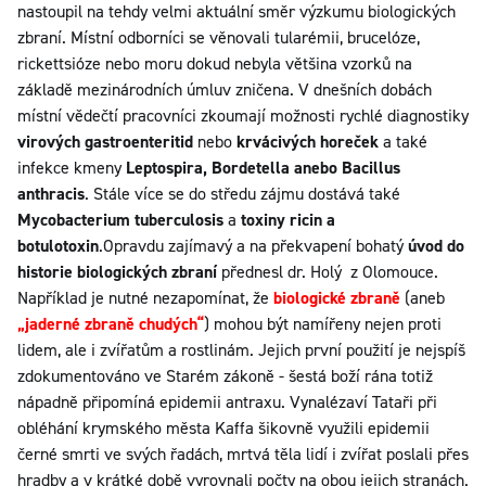
nastoupil na tehdy velmi aktuální směr výzkumu biologických
zbraní. Místní odborníci se věnovali tularémii, brucelóze,
rickettsióze nebo moru dokud nebyla většina vzorků na
základě mezinárodních úmluv zničena. V dnešních dobách
místní vědečtí pracovníci zkoumají možnosti rychlé diagnostiky
virových gastroenteritid
nebo
krvácivých horeček
a také
infekce kmeny
Leptospira, Bordetella anebo Bacillus
anthracis
. Stále více se do středu zájmu dostává také
Mycobacterium tuberculosis
a
toxiny ricin a
botulotoxin
.Opravdu zajímavý a na překvapení bohatý
úvod do
historie biologických zbraní
přednesl dr. Holý z Olomouce.
Například je nutné nezapomínat, že
biologické zbraně
(aneb
„jaderné zbraně chudých“
) mohou být namířeny nejen proti
lidem, ale i zvířatům a rostlinám. Jejich první použití je nejspíš
zdokumentováno ve Starém zákoně - šestá boží rána totiž
nápadně připomíná epidemii antraxu. Vynalézaví Tataři při
obléhání krymského města Kaffa šikovně využili epidemii
černé smrti ve svých řadách, mrtvá těla lidí i zvířat poslali přes
hradby a v krátké době vyrovnali počty na obou jejich stranách.