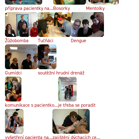
příprava pacientky na...
Bosorky
Mentolky
Žůžobomba
Tučňáci
Dengue
Gumídci
soutěžní hrudní drenáž
komunikace s pacientko...
je třeba se poradit
vyšetření pacienta na...
zajištění dýchacích ce...