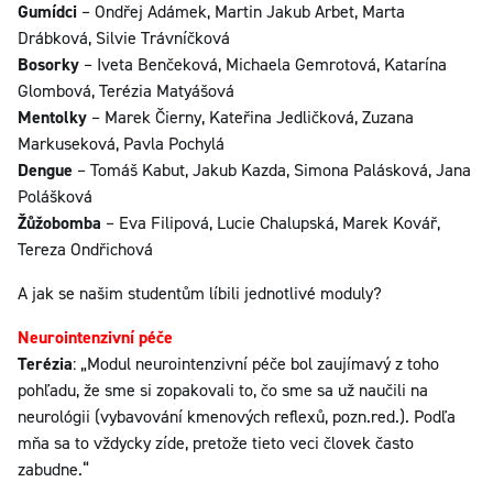
Gumídci
– Ondřej Adámek, Martin Jakub Arbet, Marta
Drábková, Silvie Trávníčková
Bosorky
– Iveta Benčeková, Michaela Gemrotová, Katarína
Glombová, Terézia Matyášová
Mentolky
– Marek Čierny, Kateřina Jedličková, Zuzana
Markuseková, Pavla Pochylá
Dengue
– Tomáš Kabut, Jakub Kazda, Simona Palásková, Jana
Polášková
Žůžobomba
– Eva Filipová, Lucie Chalupská, Marek Kovář,
Tereza Ondřichová
A jak se našim studentům líbili jednotlivé moduly?
Neurointenzivní péče
Terézia
: „Modul neurointenzivní péče bol zaujímavý z toho
pohľadu, že sme si zopakovali to, čo sme sa už naučili na
neurológii (vybavování kmenových reflexů, pozn.red.). Podľa
mňa sa to vždycky zíde, pretože tieto veci človek často
zabudne.“