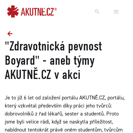
Přejít na obsah
Přejít k hlavnímu menu
"Zdravotnická pevnost
Boyard" - aneb týmy
AKUTNĚ.CZ v akci
Je to již 6 let od založení portálu AKUTNĚ.CZ, portálu,
který vzkvétal především díky práci jeho tvůrců:
dobrovolníků z řad lékařů, sester a studentů. Proto
jsme byli velice rádi, když se naskytla příležitost,
nabídnout tentokrát právě oněm studentům, tvůrcům