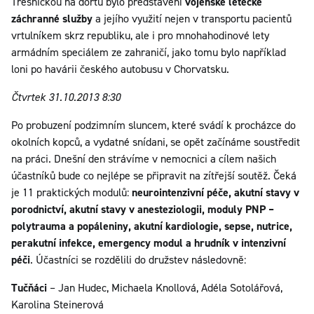
Třešničkou na dortu bylo představení
vojenské letecké
záchranné služby
a jejího využití nejen v transportu pacientů
vrtulníkem skrz republiku, ale i pro mnohahodinové lety
armádním speciálem ze zahraničí, jako tomu bylo například
loni po havárii českého autobusu v Chorvatsku.
Čtvrtek 31.10.2013 8:30
Po probuzení podzimním sluncem, které svádí k procházce do
okolních kopců, a vydatné snídani, se opět začínáme soustředit
na práci. Dnešní den strávíme v nemocnici a cílem našich
účastníků bude co nejlépe se připravit na zítřejší soutěž. Čeká
je 11 praktických modulů:
neurointenzivní péče, akutní stavy v
porodnictví, akutní stavy v anesteziologii, moduly PNP –
polytrauma a popáleniny, akutní kardiologie, sepse, nutrice,
perakutní infekce, emergency modul a hrudník v intenzivní
péči
. Účastníci se rozdělili do družstev následovně:
Tučňáci
– Jan Hudec, Michaela Knollová, Adéla Sotolářová,
Karolina Steinerová