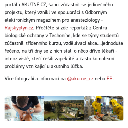
portálu AKUTNĚ.CZ, šanci zúčastnit se jedinečného
projektu, který vznikl ve spolupráci s Odborným
elektronickým magazínem pro anesteziology -
Rajskyplyn.cz
. Přečtěte si zde reportáž z Centra
biologické ochrany v Těchoníně, kde se týmy studentů
zúčastnili třídenního kurzu, vzdělávací akce....jednoduše
řečeno, na tři dny se z nich stali o něco dříve lékaři -
intenzivisté, kteří řešili zapeklité a často komplexní
problémy vznikající u akutního lůžka.
Více fotografií a informací na
@akutne_cz
nebo
FB
.