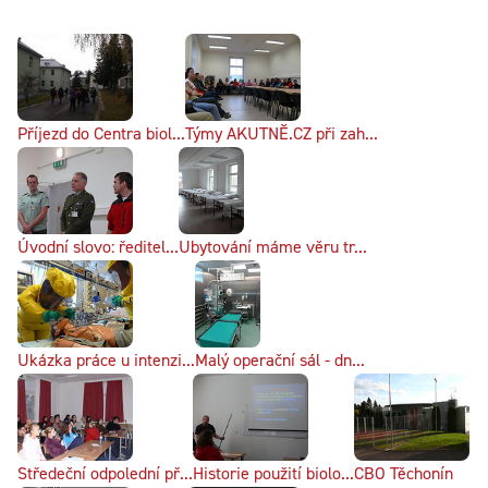
Příjezd do Centra biol...
Týmy AKUTNĚ.CZ při zah...
Úvodní slovo: ředitel...
Ubytování máme věru tr...
Ukázka práce u intenzi...
Malý operační sál - dn...
Středeční odpolední př...
Historie použití biolo...
CBO Těchonín