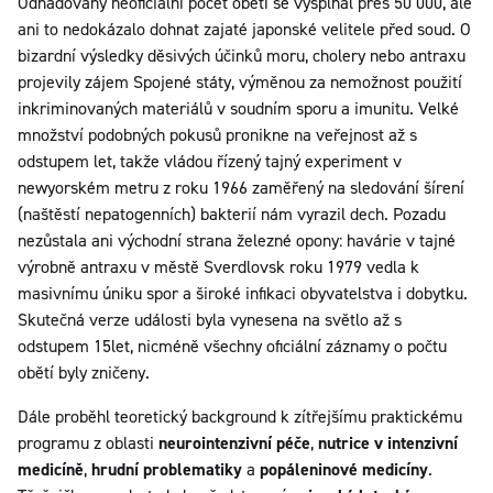
Odhadovaný neoficiální počet obětí se vyšplhal přes 50 000, ale
ani to nedokázalo dohnat zajaté japonské velitele před soud. O
bizardní výsledky děsivých účinků moru, cholery nebo antraxu
projevily zájem Spojené státy, výměnou za nemožnost použití
inkriminovaných materiálů v soudním sporu a imunitu. Velké
množství podobných pokusů pronikne na veřejnost až s
odstupem let, takže vládou řízený tajný experiment v
newyorském metru z roku 1966 zaměřený na sledování šírení
(naštěstí nepatogenních) bakterií nám vyrazil dech. Pozadu
nezůstala ani východní strana železné opony: havárie v tajné
výrobně antraxu v městě Sverdlovsk roku 1979 vedla k
masivnímu úniku spor a široké infikaci obyvatelstva i dobytku.
Skutečná verze události byla vynesena na světlo až s
odstupem 15let, nicméně všechny oficiální záznamy o počtu
obětí byly zničeny.
Dále proběhl teoretický background k zítřejšímu praktickému
programu z oblasti
neurointenzivní péče
,
nutrice v intenzivní
medicíně
,
hrudní problematiky
a
popáleninové medicíny
.