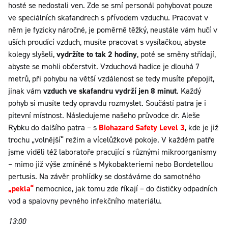
hosté se nedostali ven. Zde se smí personál pohybovat pouze
ve speciálních skafandrech s přívodem vzduchu. Pracovat v
něm je fyzicky náročné, je poměrně těžký, neustále vám hučí v
uších proudící vzduch, musíte pracovat s vysílačkou, abyste
kolegy slyšeli,
vydržíte to tak 2 hodiny
, poté se směny střídají,
abyste se mohli občerstvit. Vzduchová hadice je dlouhá 7
metrů, při pohybu na větší vzdálenost se tedy musíte přepojit,
jinak vám
vzduch ve skafandru vydrží jen 8 minut
. Každý
pohyb si musíte tedy opravdu rozmyslet. Součástí patra je i
pitevní místnost. Následujeme našeho průvodce dr. Aleše
Rybku do dalšího patra – s
Biohazard Safety Level 3
, kde je již
trochu „volnější“ režim a vícelůžkové pokoje. V každém patře
jsme viděli též laboratoře pracující s různými mikroorganismy
– mimo již výše zmíněné s Mykobakteriemi nebo Bordetellou
pertusis. Na závěr prohlídky se dostáváme do samotného
„pekla“
nemocnice, jak tomu zde říkají – do čističky odpadních
vod a spalovny pevného infekčního materiálu.
13:00