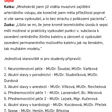
Sepse
Katka:
„Mnohokrát jsem již viděla invazivní zajištění
arteriálního vstupu, ale konečně jsem měla příležitost poprvé
si vše sama vyzkoušet, a to bez strachu z poškození pacienta“.
Zuzka:
„Líbilo se mi, že jsme kromě teoretického úvodu k sepsi
měli možnost si prakticky vyzkoušet punkci v. subclavia k
zavedení centrálního žilního katetru a zároveň si vyzkoušet
zavedení permanentního močového katetru jak na ženském,
tak mužském modelu."
Jednotlivá stanoviště si pro studenty připravili:
1. Neurointenzivní péče - MUDr. Šoustal, MUDr. Vaňková
2. Akutní stavy v porodnictví - MUDr. Studničková, MUDr.
Durdová
3. Akutní stavy v anestezii - MUDr. Vítková, MUDr. Reichelová
4. Přednemocniční péče 1 - MUDr. Lanzendorf, Bc. Märzová
5. Přednemocniční péče 2 - MUDr. Lejsek, Mgr. Kučerová
6. Akutní stavy v kardiologii - MUDr. Kociánová, MUDr. Přeček
7. Sepse - MUDr. Henlín, MUDr. Březina