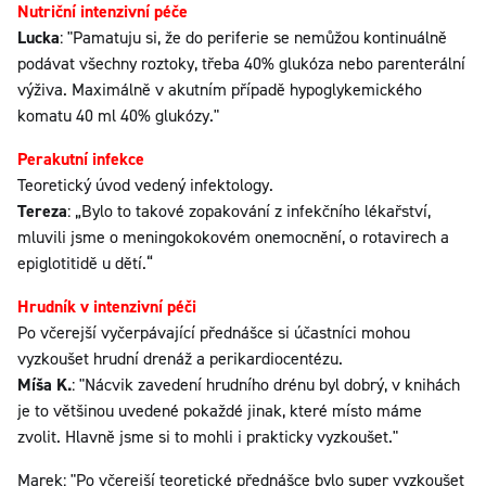
Nutriční intenzivní péče
Lucka
: "Pamatuju si, že do periferie se nemůžou kontinuálně
podávat všechny roztoky, třeba 40% glukóza nebo parenterální
výživa. Maximálně v akutním případě hypoglykemického
komatu 40 ml 40% glukózy."
Perakutní infekce
Teoretický úvod vedený infektology.
Tereza
: „Bylo to takové zopakování z infekčního lékařství,
mluvili jsme o meningokokovém onemocnění, o rotavirech a
epiglotitidě u dětí.“
Hrudník v intenzivní péči
Po včerejší vyčerpávající přednášce si účastníci mohou
vyzkoušet hrudní drenáž a perikardiocentézu.
Míša K.
: "Nácvik zavedení hrudního drénu byl dobrý, v knihách
je to většinou uvedené pokaždé jinak, které místo máme
zvolit. Hlavně jsme si to mohli i prakticky vyzkoušet."
Marek: "Po včerejší teoretické přednášce bylo super vyzkoušet