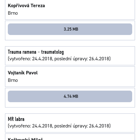
Kopřivová Tereza
Brno
3.25 MB
Trauma ramena – traumatolog
(vytvořeno: 24.4.2018, poslední úpravy: 26.4.2018)
Vojtaník Pavol
Brno
4.74 MB
MR labra
(vytvořeno: 24.4.2018, poslední úpravy: 26.4.2018)
Keřkovský Miloš