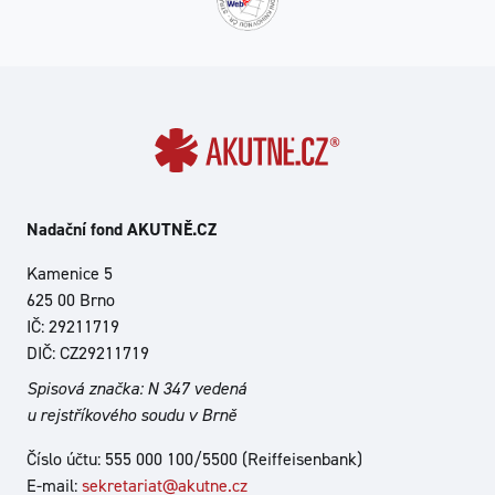
Nadační fond AKUTNĚ.CZ
Kamenice 5
625 00 Brno
IČ: 29211719
DIČ: CZ29211719
Spisová značka: N 347 vedená
u rejstříkového soudu v Brně
Číslo účtu: 555 000 100/5500 (Reiffeisenbank)
E-mail:
sekretariat@akutne.cz