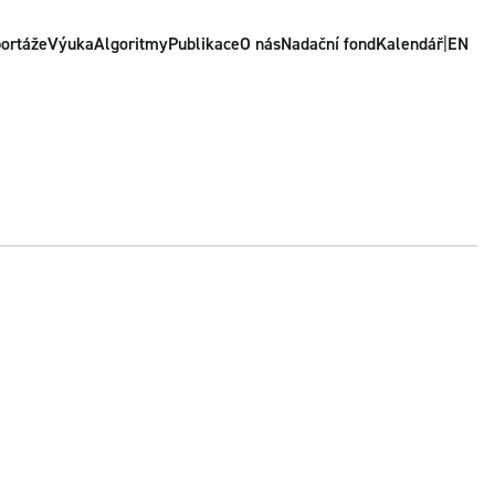
ortáže
Výuka
Algoritmy
Publikace
O nás
Nadační fond
Kalendář
|
EN