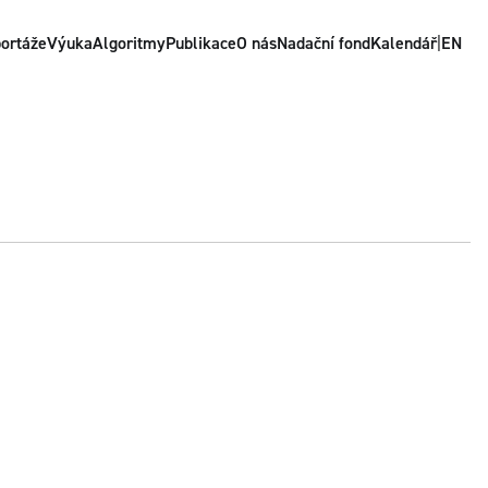
ortáže
Výuka
Algoritmy
Publikace
O nás
Nadační fond
Kalendář
|
EN