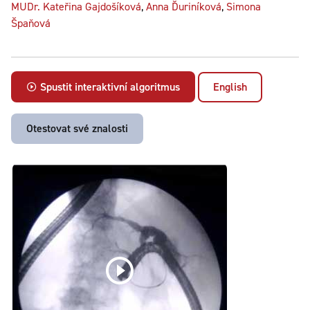
MUDr. Kateřina Gajdošíková
,
Anna Ďuriníková
,
Simona
Špaňová
Spustit interaktivní algoritmus
English
Otestovat své znalosti