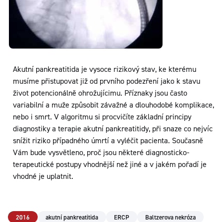
Akutní pankreatitida je vysoce rizikový stav, ke kterému
musíme přistupovat již od prvního podezření jako k stavu
život potencionálně ohrožujícimu. Příznaky jsou často
variabilní a muže způsobit závažné a dlouhodobé komplikace,
nebo i smrt. V algoritmu si procvičíte základní principy
diagnostiky a terapie akutní pankreatitidy, při snaze co nejvíc
snížit riziko případného úmrtí a vyléčit pacienta. Současně
Vám bude vysvětleno, proč jsou některé diagnosticko-
terapeutické postupy vhodnější než jiné a v jakém pořadí je
vhodné je uplatnit.
2016
akutní pankreatitida
ERCP
Baltzerova nekróza