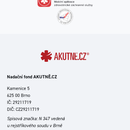
Nadační fond AKUTNĚ.CZ
Kamenice 5
625 00 Brno
IČ: 29211719
DIČ: CZ29211719
Spisová značka: N 347 vedená
u rejstříkového soudu v Brně