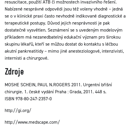
resuscitace, použití ATB či možnostech invazivního řešení.
Nabízené nesprávné odpovědi jsou též voleny vhodně – jedná
se o v klinické praxi často nevhodně indikované diagnostické a
terapeutické postupy. Důvod jejich nesprávnosti je pak
dostatečně vysvětlen. Seznámení se s uvedeným modelovým
příkladem má nezanedbatelný edukační význam pro širokou
skupinu lékařů, kteří se můžou dostat do kontaktu s léčbou
akutní pankreatitidy – mimo jiné anesteziologové, intenzivisti,
internisti a chirurgové.
Zdroje
MOSHE SCHEIN, PAUL N.ROGERS 2011. Urgentní břišní
chirurgie. 1. české vydání Praha : Grada, 2011. 448 s.
ISBN 978-80-247-2357-0
http://gi.org/
http://www.medscape.com/