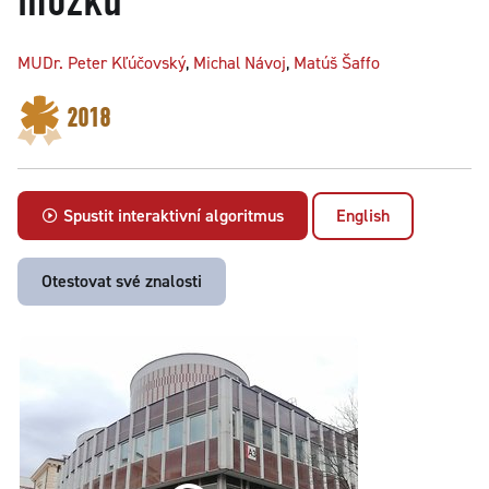
MUDr. Peter Kľúčovský
,
Michal Návoj
,
Matúš Šaffo
2018
Spustit interaktivní algoritmus
English
Otestovat své znalosti