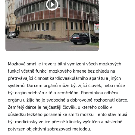
Mozková smrt je ireverzibilní vymizení všech mozkových
funkcí včetně funkcí mozkového kmene bez ohledu na
přetrvávající činnost kardiovaskulárního aparátu a jiných
systémů. Dárcem orgánů může být žijící člověk, nebo může
být orgán odebrán z těla zemřelého. Podmínkou odběru
orgánu u žijícího je svobodné a dobrovolné rozhodnutí dárce.
Zemřelý dárce je nejčastěji člověk, u kterého došlo v
důsledku těžkého poranění ke smrti mozku. Tento stav musí
být medicínsky velice přesně klinicky vyšetřen a následně
potvrzen objektivní zobrazovací metodou.