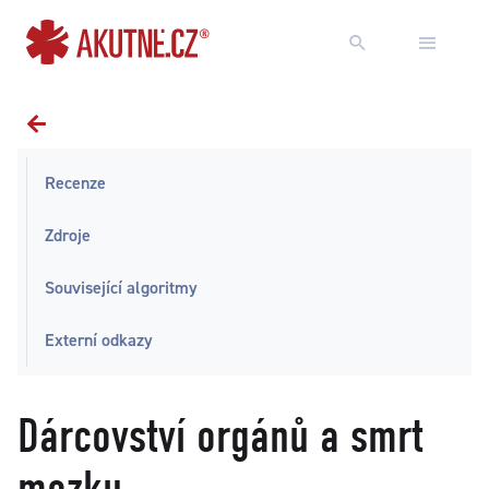
Přejít na obsah
Přejít k hlavnímu menu
Recenze
Zdroje
Související algoritmy
Externí odkazy
Dárcovství orgánů a smrt
mozku