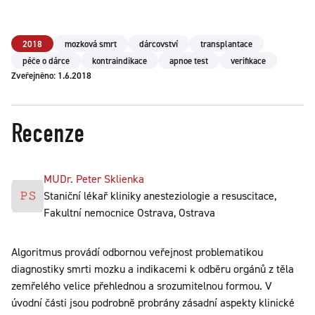
2018
mozková smrt
dárcovství
transplantace
péče o dárce
kontraindikace
apnoe test
verifikace
Zveřejněno: 1.6.2018
Recenze
MUDr. Peter Sklienka
Staniční lékař kliniky anesteziologie a resuscitace,
Fakultní nemocnice Ostrava, Ostrava
Algoritmus provádí odbornou veřejnost problematikou
diagnostiky smrti mozku a indikacemi k odběru orgánů z těla
zemřelého velice přehlednou a srozumitelnou formou. V
úvodní části jsou podrobně probrány zásadní aspekty klinické