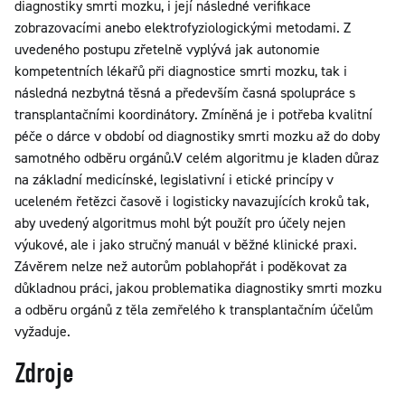
diagnostiky smrti mozku, i její následné verifikace
zobrazovacími anebo elektrofyziologickými metodami. Z
uvedeného postupu zřetelně vyplývá jak autonomie
kompetentních lékařů při diagnostice smrti mozku, tak i
následná nezbytná těsná a především časná spolupráce s
transplantačními koordinátory. Zmíněná je i potřeba kvalitní
péče o dárce v období od diagnostiky smrti mozku až do doby
samotného odběru orgánů.V celém algoritmu je kladen důraz
na základní medicínské, legislativní i etické princípy v
uceleném řetězci časově i logisticky navazujících kroků tak,
aby uvedený algoritmus mohl být použít pro účely nejen
výukové, ale i jako stručný manuál v běžné klinické praxi.
Závěrem nelze než autorům poblahopřát i poděkovat za
důkladnou práci, jakou problematika diagnostiky smrti mozku
a odběru orgánů z těla zemřelého k transplantačním účelům
vyžaduje.
Zdroje