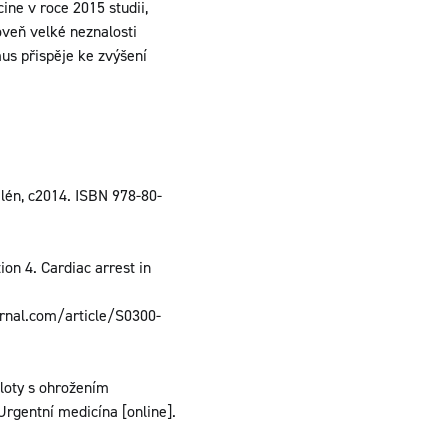
ne v roce 2015 studii,
roveň velké neznalosti
us přispěje ke zvýšení
alén, c2014. ISBN 978-80-
on 4. Cardiac arrest in
urnal.com/article/S0300-
loty s ohrožením
Urgentní medicína [online].