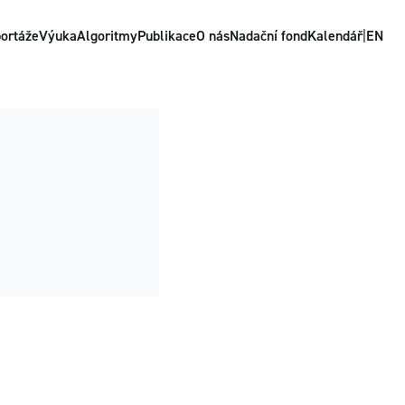
ortáže
Výuka
Algoritmy
Publikace
O nás
Nadační fond
Kalendář
|
EN