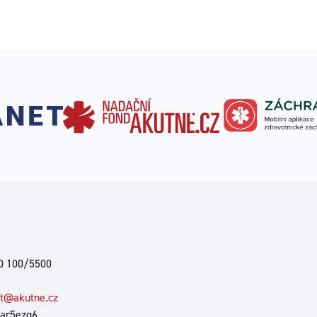
00 100/5500
at@akutne.cz
 ar5ezg6