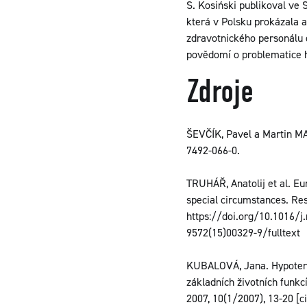
S. Kosiński publikoval ve
která v Polsku prokázala až
zdravotnického personálu 
povědomí o problematice 
Zdroje
ŠEVČÍK, Pavel a Martin MAT
7492-066-0.
TRUHÁŘ, Anatolij et al. Eu
special circumstances. Resu
https://doi.org/10.1016/j.
9572(15)00329-9/fulltext
KUBALOVÁ, Jana. Hypoterm
základních životních funkc
2007, 10(1/2007), 13-20 [c