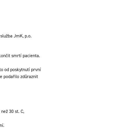
služba JmK, p.o.
nčit smrtí pacienta.
to od poskytnutí první
e podařilo zdůraznit
 než 30 st. C,
ní.