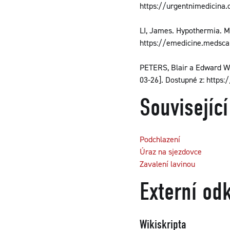
https://urgentnimedicina
LI, James. Hypothermia. Me
https://emedicine.medsca
PETERS, Blair a Edward W B
03-26]. Dostupné z: http
Související
Podchlazení
Úraz na sjezdovce
Zavalení lavinou
Externí od
Wikiskripta