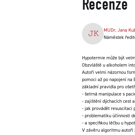
Recenze
MUDr. Jana Ku
Náměstek ředite
Hypotermie může být velm
Obzvláště u alkoholem int
Autoři velmi názornou form
pomoci až po napojení na 
základní pravidla pro ošet
- šetrná manipulace s paci
- zajištění dýchacích cest
- jak provádět resuscitaci 
- problematiku účinnosti de
- a specifikou léčbu u hyp
V závěru algoritmu autoři z