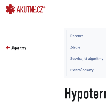
Přejít na obsah
Přejít k hlavnímu menu
Recenze
Zdroje
Algoritmy
Související algoritmy
Externí odkazy
Hypoter