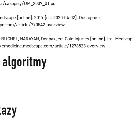
.cz/casopisy/UM_2007_01.pdf
dscape [online]. 2019 [cit. 2020-04-02]. Dostupné z:
pe.com/article/770542-overview
UCHEL, NARAYAN, Deepak, ed. Cold Injuries [online]. In: . Medscape
s://emedicine.medscape.com/article/1278523-overview
 algoritmy
kazy