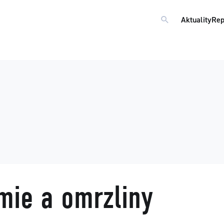
Aktuality
Rep
mie a omrzliny