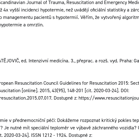
 Scandinavian Journal of Trauma, Resuscitation and Emergency Medici
 4x vyšší incidenci hypotermie, než uvádějí oficiální statistiky a zá
o managementu pacientů s hypotermií. Věřím, že vytvořený algoritm
hypotermie a omrzlin.
ĚJOVIČ, ed. Intenzivní medicína. 3., přeprac. a rozš. vyd. Praha: G
ropean Resuscitation Council Guidelines for Resuscitation 2015: Secti
scitation [online]. 2015, 43(95), 148-201 [cit. 2020-03-24]. DOI:
resuscitation.2015.07.017. Dostupné z: https://www.resuscitationjo
ie v přednemocniční péči: Dokážeme rozpoznat kritický pokles tep
í? Je nutné mít speciální teploměr ve výbavě záchranného vozidla? 
it. 2020-03-24]. ISSN 1212 - 1924. Dostupné z: