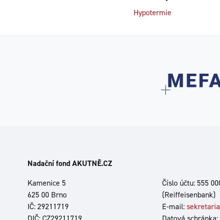
Hypotermie
Nadační fond AKUTNĚ.CZ
Kamenice 5
Číslo účtu: 555 0
625 00 Brno
(Reiffeisenbank)
IČ: 29211719
E-mail:
sekretari
DIČ: CZ29211719
Datová schránka: