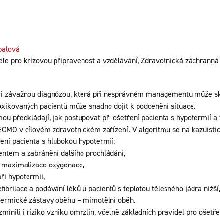
balová
le pro krizovou připravenost a vzdělávání, Zdravotnická záchranná 
i závažnou diagnózou, která při nesprávném managementu může sko
oxikovaných pacientů může snadno dojít k podcenění situace.
ou předkládají, jak postupovat při ošetření pacienta s hypotermií a 
ECMO v cílovém zdravotnickém zařízení. V algoritmu se na kazuistic
ření pacienta s hlubokou hypotermií:
entem a zabránění dalšího prochládání,
 a maximalizace oxygenace,
při hypotermii,
fibrilace a podávání léků u pacientů s teplotou tělesného jádra nižší,
otermické zástavy oběhu – mimotělní oběh.
mínili i riziko vzniku omrzlin, včetně základních pravidel pro ošetře