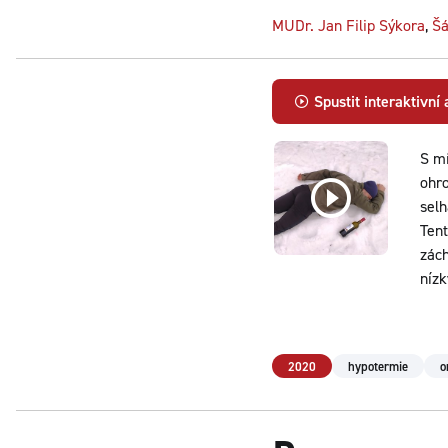
MUDr. Jan Filip Sýkora
,
Šá
Spustit interaktivní
S m
ohro
selh
Tent
zách
nízk
2020
hypotermie
o