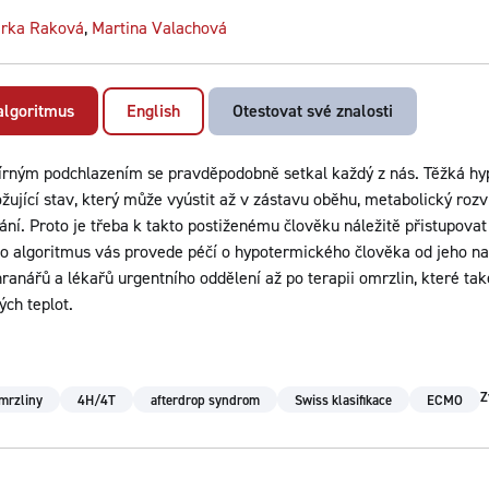
rka Raková
,
Martina Valachová
 algoritmus
English
Otestovat své znalosti
írným podchlazením se pravděpodobně setkal každý z nás. Těžká hyp
žující stav, který může vyústit až v zástavu oběhu, metabolický roz
ání. Proto je třeba k takto postiženému člověku náležitě přistupovat
o algoritmus vás provede péčí o hypotermického člověka od jeho nal
ranářů a lékařů urgentního oddělení až po terapii omrzlin, které tak
ých teplot.
Z
mrzliny
4H/4T
afterdrop syndrom
Swiss klasifikace
ECMO