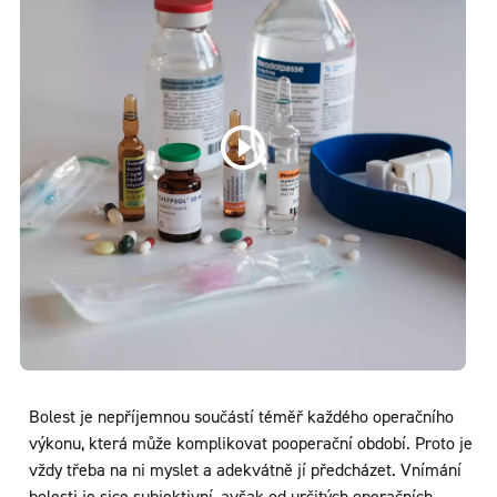
Bolest je nepříjemnou součástí téměř každého operačního
výkonu, která může komplikovat pooperační období. Proto je
vždy třeba na ni myslet a adekvátně jí předcházet. Vnímání
bolesti je sice subjektivní, avšak od určitých operačních