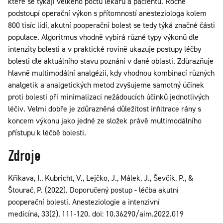
které se týkají velkého počtu lékařů a pacientů. Ročně
podstoupí operační výkon s přítomností anesteziologa kolem
800 tisíc lidí, akutní pooperační bolest se tedy týká značné části
populace. Algoritmus vhodně vybírá různé typy výkonů dle
intenzity bolesti a v praktické rovině ukazuje postupy léčby
bolesti dle aktuálního stavu poznání v dané oblasti. Zdůrazňuje
hlavně multimodální analgézii, kdy vhodnou kombinací různých
analgetik a analgetických metod zvyšujeme samotný účinek
proti bolesti při minimalizaci nežádoucích účinků jednotlivých
léčiv. Velmi dobře je zdůrazněná důležitost infiltrace rány s
koncem výkonu jako jedné ze složek právě multimodálního
přístupu k léčbě bolesti.
Zdroje
Křikava, I., Kubricht, V., Lejčko, J., Málek, J., Ševčík, P., &
Štourač, P. (2022). Doporučený postup - léčba akutní
pooperační bolesti. Anesteziologie a intenzivní
medicína, 33(2), 111-120. doi: 10.36290/aim.2022.019