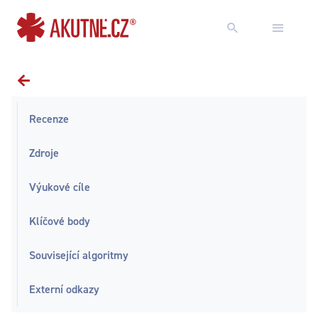
Přejít na obsah
Přejít k hlavnímu menu
Recenze
Zdroje
Výukové cíle
Klíčové body
Související algoritmy
Externí odkazy