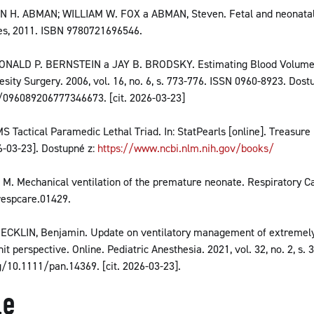
 H. ABMAN; WILLIAM W. FOX a ABMAN, Steven. Fetal and neonatal p
ces, 2011. ISBN 9780721696546.
NALD P. BERNSTEIN a JAY B. BRODSKY. Estimating Blood Volume 
esity Surgery. 2006, vol. 16, no. 6, s. 773-776. ISSN 0960-8923. Dost
1/096089206777346673. [cit. 2026-03-23]
 Tactical Paramedic Lethal Triad. In: StatPearls [online]. Treasure 
26-03-23]. Dostupné z:
https://www.ncbi.nlm.nih.gov/books/
M. Mechanical ventilation of the premature neonate. Respiratory Care.
respcare.01429.
CKLIN, Benjamin. Update on ventilatory management of extremely
t perspective. Online. Pediatric Anesthesia. 2021, vol. 32, no. 2, s.
g/10.1111/pan.14369. [cit. 2026-03-23].
le