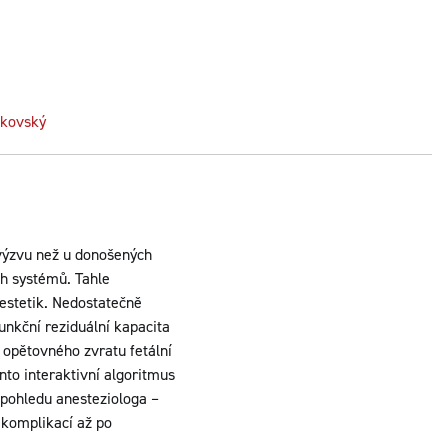
škovský
 výzvu než u donošených
ch systémů. Tahle
estetik. Nedostatečně
unkční reziduální kapacita
 opětovného zvratu fetální
nto interaktivní algoritmus
 pohledu anesteziologa –
 komplikací až po