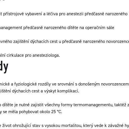
it přístrojové vybavení a léčiva pro anestezii předčasně narozeného
management předčasně narozeného dítěte na operačním sále
rávného zajištění dýchacích cest u předčasně narozeného novorozenc
lní cirkulace pro anesteziologa.
dy
cké a fyziologické rozdíly ve srovnání s donošeným novorozencem,
štění dýchacích cest a výskyt komplikací.
dítěte je nutné zajistit všechny formy termomanagementu, taktéž za
y se měla pohybovat okolo 25 °C.
je život ohrožující stav s vysokou mortalitou, který vede k závažné h