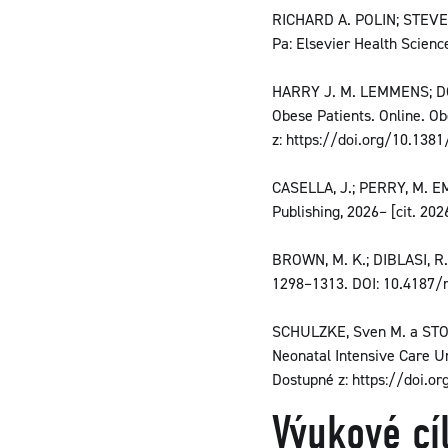
RICHARD A. POLIN; STEVEN
Pa: Elsevier Health Scien
HARRY J. M. LEMMENS; DO
Obese Patients. Online. Ob
z: https://doi.org/10.138
CASELLA, J.; PERRY, M. EMS
Publishing, 2026– [cit. 20
BROWN, M. K.; DIBLASI, R. 
1298–1313. DOI: 10.4187/
SCHULZKE, Sven M. a STOE
Neonatal Intensive Care Uni
Dostupné z: https://doi.or
Výukové cí