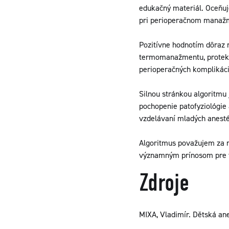
edukačný materiál. Oceňuj
pri perioperačnom manažm
Pozitívne hodnotím dôraz 
termomanažmentu, protektí
perioperačných komplikácií
Silnou stránkou algoritmu
pochopenie patofyziológie
vzdelávaní mladých anesté
Algoritmus považujem za n
významným prínosom pre vz
Zdroje
MIXA, Vladimír. Dětská ane