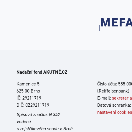
Nadační fond AKUTNĚ.CZ
Kamenice 5
Číslo účtu: 555 0
625 00 Brno
(Reiffeisenbank)
IČ: 29211719
E-mail:
sekretari
DIČ: CZ29211719
Datová schránka:
nastavení cookies
Spisová značka: N 347
vedená
u rejstříkového soudu v Brně