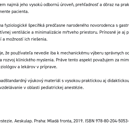
em najmä jeho vysokú odbornú úroveň, prehľadnosť a dôraz na prak
ente pacienta.
na fyziologické špecifiká predčasne narodeného novorodenca s gast
vnej ventilácie a minimalizácie mŕtveho priestoru. Prínosné je aj 
 a možností ich riešenia.
 je, že používateľa nevedie iba k mechanickému výberu správnych od
 a rozvoj klinického myslenia. Práve tento aspekt považujem za mi
ziológov a lekárov v príprave.
adštandardný výukový materiál s vysokou praktickou aj didaktickou
delávanie v oblasti pediatrickej anestézie.
stezie. Aeskulap. Praha: Mladá fronta, 2019. ISBN 978-80-204-5053-