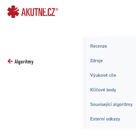
Přejít na obsah
Přejít k hlavnímu menu
Recenze
Zdroje
Algoritmy
Výukové cíle
Klíčové body
Související algoritmy
Externí odkazy