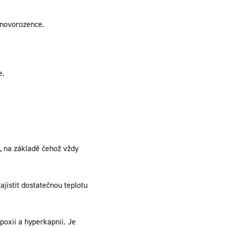
 novorozence.
e.
 na základě čehož vždy
jistit dostatečnou teplotu
ypoxii a hyperkapnii. Je