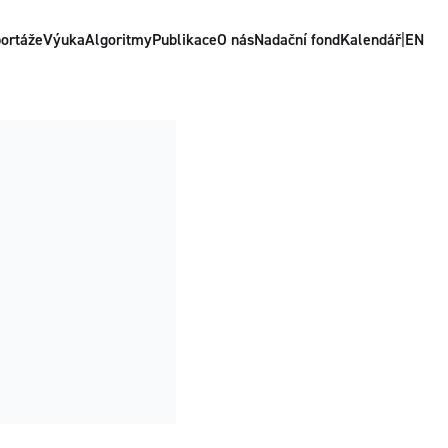
ortáže
Výuka
Algoritmy
Publikace
O nás
Nadační fond
Kalendář
|
EN