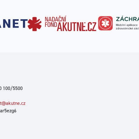
00 100/5500
at@akutne.cz
 ar5ezg6