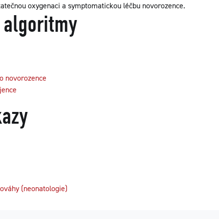
statečnou oxygenaci a symptomatickou léčbu novorozence.
 algoritmy
ho novorozence
jence
kazy
ováhy (neonatologie)