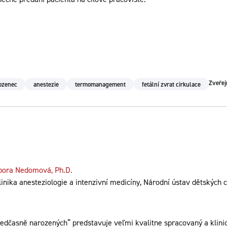
Zveřej
ozenec
anestezie
termomanagement
fetální zvrat cirkulace
bora Nedomová, Ph.D.
inika anesteziologie a intenzivní medicíny, Národní ústav dětských c
ředčasně narozených“ predstavuje veľmi kvalitne spracovaný a klin