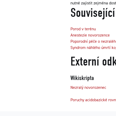
nutné zajistit zejména do
Související
Porod v terénu
Anestezie novorozence
Poporodní péče o nezralé
Syndrom náhlého úmrtí ko
Externí od
Wikiskripta
Nezralý novorozenec
Poruchy acidobazické rovn