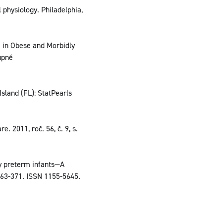
hysiology. Philadelphia,
in Obese and Morbidly
upné
Island (FL): StatPearls
 2011, roč. 56, č. 9, s.
 preterm infants—A
 363-371. ISSN 1155-5645.