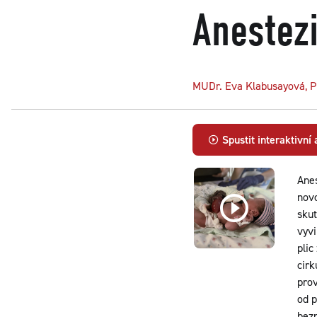
Anestez
MUDr. Eva Klabusayová, P
Spustit interaktivní
Anes
novo
sku
vyvi
plic
cirk
prov
od p
bezp