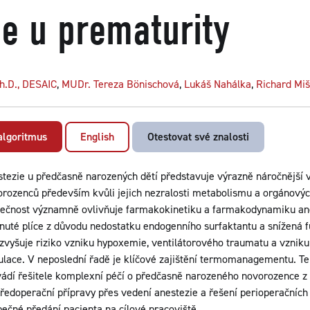
ie u prematurity
h.D., DESAIC
,
MUDr. Tereza Bönischová
,
Lukáš Nahálka
,
Richard Mi
 algoritmus
English
Otestovat své znalosti
tezie u předčasně narozených dětí představuje výrazně náročnější
rozenců především kvůli jejich nezralosti metabolismu a orgánový
tečnost významně ovlivňuje farmakokinetiku a farmakodynamiku an
nuté plíce z důvodu nedostatku endogenního surfaktantu a snížená f
 zvyšuje riziko vzniku hypoxemie, ventilátorového traumatu a vzniku
ulace. V neposlední řadě je klíčové zajištění termomanagementu. Te
ádí řešitele komplexní péčí o předčasně narozeného novorozence z
ředoperační přípravy přes vedení anestezie a řešení perioperačních
ečné předání pacienta na cílové pracoviště.