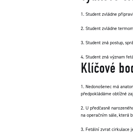
1. Student zvládne připrav
2. Student zvládne termo
3. Student zná postup, sp
4. Student zná význam fetá
Klíčové bo
1. Nedonošenec má anatomi
předpokládáme obtížné zaji
2. U předčasně narozeného 
na operačním sále, která b
3. Fetální zvrat cirkulace 