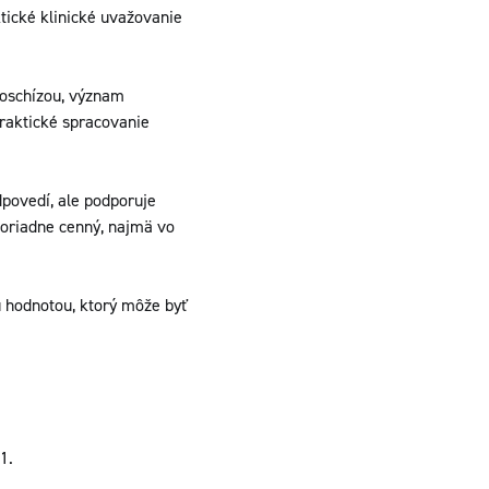
tické klinické uvažovanie
roschízou, význam
praktické spracovanie
povedí, ale podporuje
moriadne cenný, najmä vo
 hodnotou, ktorý môže byť
1.