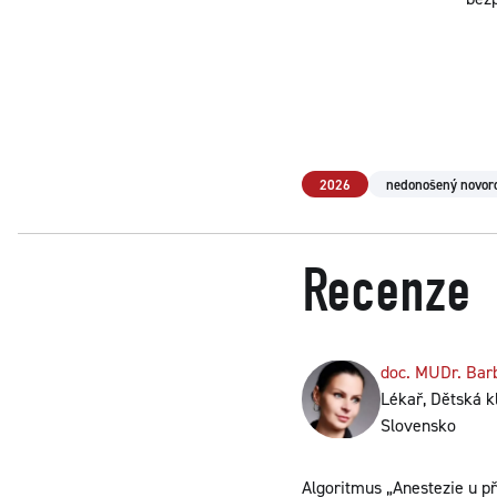
2026
nedonošený novor
Recenze
doc. MUDr. Bar
Lékař, Dětská kl
Slovensko
Algoritmus „Anestezie u p