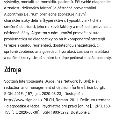
výsledky, mortalitu a morbiditu pacientů. Při rychlé diagnostice
a znalosti rizikových faktorů je částečně preventabilní.
Algoritmus Delirium přehledně zobrazuje hlavní
charakteristiky deliria (hyperaktivní, hypoaktivní - tiché a
smíšené delirium), jeho rizikové faktory a možnosti prevence a
následně léčby. Algoritmus nám umožní procvičit si tuto
problematiku od diagnostiky po multikomponentní strategii
terapie s častou reorientací, dostatečnou analgetizací, či
správně zvolenou analgosedací, hydratací, časnou rehabilitací
a dalšími kroky. Umožní nám tak lépe pečovat o naše pacienty.
Zdroje
Scottish Intercollegiate Guidelines Network (SIGN): Risk
reduction and management of delirium [online]. Edinburgh:
SIGN, 2019, (157) [cit. 2020-03-23]. Dostupné z:
http://www.sign.ac.uk PILCH, Roman. 2011. Delirium tremens
- diagnostika a léčba. Psychiatrie pro praxi [online]. 12(4), 153-
155 [cit. 2020-03-30]. ISSN 1803-5272. Dostupné z: