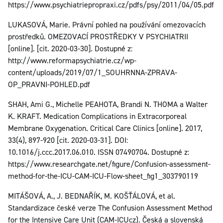
https://www.psychiatriepropraxi.cz/pdfs/psy/2011/04/05.pdf
LUKASOVÁ, Marie. Právní pohled na používání omezovacích
prostředků. OMEZOVACÍ PROSTŘEDKY V PSYCHIATRII
[online]. [cit. 2020-03-30]. Dostupné z:
http://www.reformapsychiatrie.cz/wp-
content/uploads/2019/07/1_SOUHRNNA-ZPRAVA-
OP_PRAVNI-POHLED.pdf
SHAH, Ami G., Michelle PEAHOTA, Brandi N. THOMA a Walter
K. KRAFT. Medication Complications in Extracorporeal
Membrane Oxygenation. Critical Care Clinics [online]. 2017,
33(4), 897-920 [cit. 2020-03-31]. DOI:
10.1016/j.ccc.2017.06.010. ISSN 07490704. Dostupné z:
https://www.researchgate.net/figure/Confusion-assessment-
method-for-the-ICU-CAM-ICU-Flow-sheet_fig1_303790119
MITÁŠOVÁ, A., J. BEDNAŘÍK, M. KOŠŤÁLOVÁ, et al.
Standardizace české verze The Confusion Assessment Method
for the Intensive Care Unit (CAM‑ICUcz). Česká a slovenská