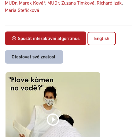
MUDr. Marek Kovář
,
MUDr. Zuzana Timková
,
Richard Izák
,
Mária Štefíčková
Spustit interaktivní algoritmus
English
Otestovat své znalosti