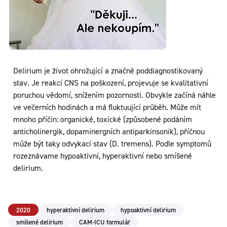
Delirium je život ohrožující a značně poddiagnostikovaný
stav. Je reakcí CNS na poškození, projevuje se kvalitativní
poruchou vědomí, snížením pozornosti. Obvykle začíná náhle
ve večerních hodinách a má fluktuující průběh. Může mít
mnoho příčin: organické, toxické (způsobené podáním
anticholinergik, dopaminergních antiparkinsonik), příčnou
může být taky odvykací stav (D. tremens). Podle symptomů
rozeznávame hypoaktivní, hyperaktivní nebo smíšené
delirium.
2020
hyperaktivní delirium
hypoaktivní delirium
smíšené delirium
CAM-ICU formulář