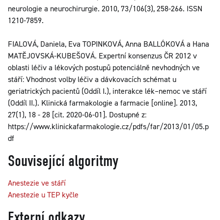
neurologie a neurochirurgie. 2010, 73/106(3), 258-266. ISSN
1210-7859.
FIALOVÁ, Daniela, Eva TOPINKOVÁ, Anna BALLÓKOVÁ a Hana
MATĚJOVSKÁ-KUBEŠOVÁ. Expertní konsenzus ČR 2012 v
oblasti léčiv a lékových postupů potenciálně nevhodných ve
stáří: Vhodnost volby léčiv a dávkovacích schémat u
geriatrických pacientů (Oddíl I.), interakce lék–nemoc ve stáří
(Oddíl II.). Klinická farmakologie a farmacie [online]. 2013,
27(1), 18 - 28 [cit. 2020-06-01]. Dostupné z:
https://www.klinickafarmakologie.cz/pdfs/far/2013/01/05.p
df
Související algoritmy
Anestezie ve stáří
Anestezie u TEP kyčle
Externí odkazy