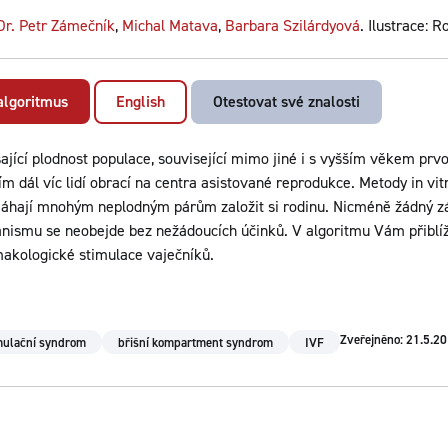
r. Petr Zámečník
,
Michal Matava
,
Barbara Szilárdyová
. Ilustrace: 
 algoritmus
English
Otestovat své znalosti
ající plodnost populace, související mimo jiné i s vyšším věkem prv
ím dál víc lidí obrací na centra asistované reprodukce. Metody in vitr
áhají mnohým neplodným párům založit si rodinu. Nicméně žádný zá
anismu se neobejde bez nežádoucích účinků. V algoritmu Vám přibl
akologické stimulace vaječníků.
Zveřejněno: 21.5.2
imulační syndrom
břišní kompartment syndrom
IVF