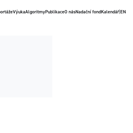
ortáže
Výuka
Algoritmy
Publikace
O nás
Nadační fond
Kalendář
|
EN