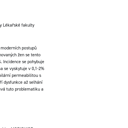
ny Lékařské fakulty
i moderních postupů
novaných žen se tento
. Incidence se pohybuje
ma se vyskytuje v 0,1-2%
ilární permeabilitou s
í dysfunkce až selhání
vá tuto problematiku a