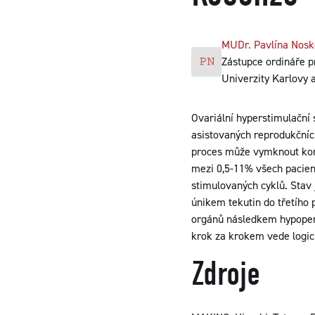
MUDr. Pavlína Nosk
Zástupce ordináře pr
Univerzity Karlovy
Ovariální hyperstimulační
asistovaných reprodukčníc
proces může vymknout kont
mezi 0,5-11% všech paciente
stimulovaných cyklů. Stav 
únikem tekutin do třetího
orgánů následkem hypoper
krok za krokem vede logick
Zdroje