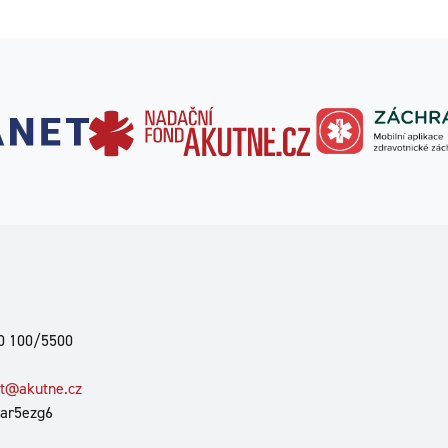
00 100/5500
at@akutne.cz
 ar5ezg6