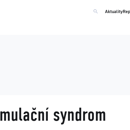
Aktuality
Rep
imulační syndrom