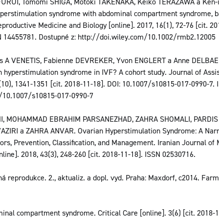
o FURUI, Tomomi SHIGA, Motoki TAKENAKA, Keiko TERAZAWA a Ken-
perstimulation syndrome with abdominal compartment syndrome, ba
oductive Medicine and Biology [online]. 2017, 16(1), 72-76 [cit. 20
 14455781. Dostupné z: http://doi.wiley.com/10.1002/rmb2.12005
tos A VENETIS, Fabienne DEVREKER, Yvon ENGLERT a Anne DELBAER
n hyperstimulation syndrome in IVF? A cohort study. Journal of Ass
4(10), 1341-1351 [cit. 2018-11-18]. DOI: 10.1007/s10815-017-0990-7
om/10.1007/s10815-017-0990-7
, MOHAMMAD EBRAHIM PARSANEZHAD, ZAHRA SHOMALI, PARDIS
IRI a ZAHRA ANVAR. Ovarian Hyperstimulation Syndrome: A Narra
ors, Prevention, Classification, and Management. Iranian Journal of 
nline]. 2018, 43(3), 248-260 [cit. 2018-11-18]. ISSN 02530716.
 reprodukce. 2., aktualiz. a dopl. vyd. Praha: Maxdorf, c2014. Far
nal compartment syndrome. Critical Care [online]. 3(6) [cit. 2018-1