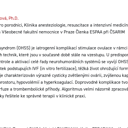
ová, Ph.D.
o porodnici, Klinika anesteziologie, resuscitace a intenzivní medicí
 a Všeobecné fakultní nemocnice v Praze Členka ESPAA při ČSARIM
 syndrom (OHSS) je iatrogenní komplikací stimulace ovulace v rámc
h technik, které jsou v současné době stále na vzestupu. U predispo
role a aktivací celé řady neurohumorálních systémů se vyvíjí OHSS
k podstupujích IVF (in vitro fertilizace), těžká život ohrožující for
je charakterizován výrazně cysticky zvětšenými ovárii, zvýšenou kap
 prostoru, hypovolémií a hyperkoagulací. Doprovodné komplikace tvoř
fuze a trombembolické příhody. Algoritmus velmi názorně zpracová
y řešitele ke správné terapii v klinické praxi.