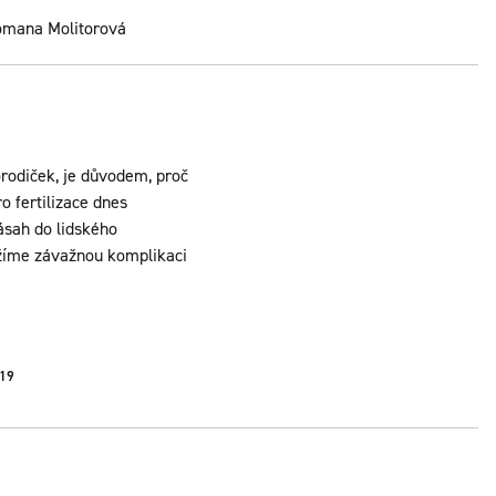
Romana Molitorová
orodiček, je důvodem, proč
o fertilizace dnes
sah do lidského
ížíme závažnou komplikaci
019