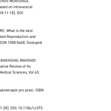
ichiro MORISHIGE.
sed on intravesical
18-11-18]. DOI:
E. What is the best
isted Reproduction and
. ISSN 1058-0468. Dostupné
 BAKHSHAI, MAHSHID
tive Review of Its
Medical Sciences, Vol 43,
makoterapie pro praxi. ISBN
1-28]. DOI: 10.1186/cc373.