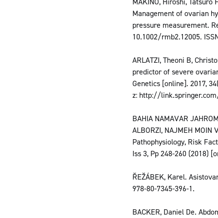
MAKINO, Hiroshi, Tatsur
Management of ovarian hy
pressure measurement. Repr
10.1002/rmb2.12005. ISSN
ARLATZI, Theoni B, Chris
predictor of severe ovaria
Genetics [online]. 2017, 3
z: http://link.springer.c
BAHIA NAMAVAR JAHROMI
ALBORZI, NAJMEH MOIN VAZ
Pathophysiology, Risk Fact
Iss 3, Pp 248-260 (2018) [o
ŘEŽÁBEK, Karel. Asistovaná
978-80-7345-396-1.
BACKER, Daniel De. Abdomi