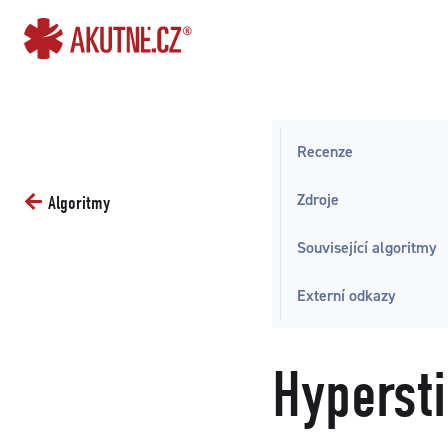
Přejít na obsah
Přejít k hlavnímu menu
Recenze
Zdroje
Algoritmy
Související algoritmy
Externí odkazy
Hyperst