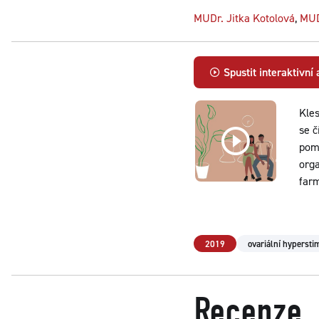
MUDr. Jitka Kotolová
,
MUD
Spustit interaktivní
Kles
se č
pom
org
farm
2019
ovariální hyperst
Recenze