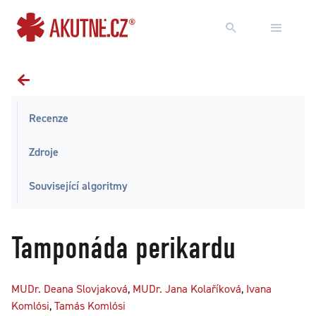
Přejít na obsah
Přejít k hlavnímu menu
Recenze
Zdroje
Související algoritmy
Tamponáda perikardu
MUDr. Deana Slovjaková
,
MUDr. Jana Kolaříková
,
Ivana
Komlósi
,
Tamás Komlósi