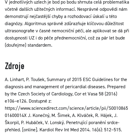
V jednotlivých uzlech je bod po bodu shrnuta celá problematika
včetně dalších užitečných informací. Nesprávné odpovědi nám
demonstrují nejčastější chyby a rozhodovací úskalí u této
diagnózy. Algoritmus správně zdůrazňuje klíčovou důležitost
ultrasonografie v časné nemocniční péči, ale aplikovat se dá při
dostupnosti UZ i do péče přednemocniční, což za pár let bude
(doufejme) standardem.
Zdroje
A. Linhart, P. Toušek, Summary of 2015 ESC Guidelines for the
diagnosis and management of pericardial diseases. Prepared
by the Czech Society of Cardiology, Cor et Vasa 58 (2016)
e106–e126. Dostupné z:
https://www.sciencedirect.com/science/article/pii/S0010865
01600014X J. Konečný, M. Šimek, A. Klváček, R. Hájek, J.
Škorpil, P. Hubáček, V. Lonský. Penetrující poranění srdce-
přehled. [online]. Kardiol Rev Int Med 2014. 16(6): 512–515.