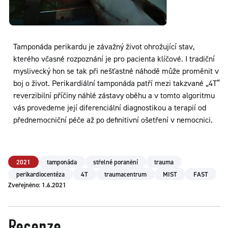
Tamponáda perikardu je závažný život ohrožující stav,
kterého včasné rozpoznání je pro pacienta klíčové. I tradiční
myslivecký hon se tak při nešťastné náhodě může proměnit v
boj o život. Perikardiální tamponáda patří mezi takzvané „4T“
reverzibilní příčiny náhlé zástavy oběhu a v tomto algoritmu
vás provedeme její diferenciální diagnostikou a terapií od
přednemocniční péče až po definitivní ošetření v nemocnici.
2021
tamponáda
střelné poranění
trauma
perikardiocentéza
4T
traumacentrum
MIST
FAST
Zveřejněno: 1.6.2021
Recenze