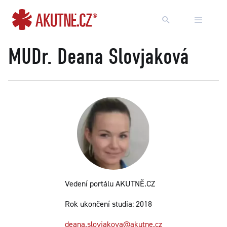
Přejít na obsah
Přejít k hlavnímu menu
MUDr. Deana Slovjaková
Vedení portálu AKUTNĚ.CZ
Rok ukončení studia: 2018
deana.slovjakova@akutne.cz