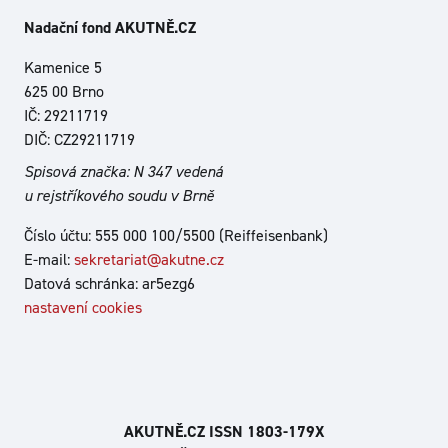
Nadační fond AKUTNĚ.CZ
Kamenice 5
625 00 Brno
IČ: 29211719
DIČ: CZ29211719
Spisová značka: N 347 vedená
u rejstříkového soudu v Brně
Číslo účtu: 555 000 100/5500 (Reiffeisenbank)
E-mail:
sekretariat@akutne.cz
Datová schránka: ar5ezg6
nastavení cookies
AKUTNĚ.CZ ISSN 1803‑179X