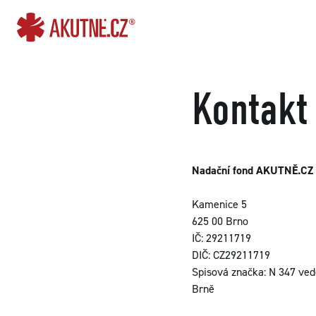
Přejít na obsah
Přejít k hlavnímu menu
Kontakt
Nadační fond AKUTNĚ.CZ
Kamenice 5
625 00 Brno
IČ: 29211719
DIČ: CZ29211719
Spisová značka: N 347 ved
Brně