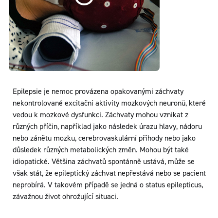
Epilepsie je nemoc provázena opakovanými záchvaty
nekontrolované excitační aktivity mozkových neuronů, které
vedou k mozkové dysfunkci. Záchvaty mohou vznikat z
různých příčin, například jako následek úrazu hlavy, nádoru
nebo zánětu mozku, cerebrovaskulární příhody nebo jako
důsledek různých metabolických změn. Mohou být také
idiopatické. Většina záchvatů spontánně ustává, může se
však stát, že epileptický záchvat nepřestává nebo se pacient
neprobírá. V takovém případě se jedná o status epilepticus,
závažnou život ohrožující situaci.