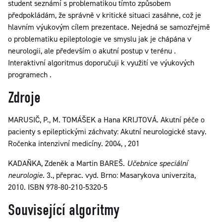
student seznámí s problematikou tímto způsobem
předpokládám, že správně v kritické situaci zasáhne, což je
hlavním výukovým cílem prezentace. Nejedná se samozřejmě
o problematiku epileptologie ve smyslu jak je chápána v
neurologii, ale především o akutní postup v terénu .
Interaktivní algoritmus doporučuji k využití ve výukových
programech .
Zdroje
MARUSIČ, P., M. TOMÁŠEK a Hana KRIJTOVÁ. Akutní péče o
pacienty s epileptickými záchvaty: Akutní neurologické stavy.
Ročenka intenzivní medicíny. 2004, , 201
KADAŇKA, Zdeněk a Martin BAREŠ.
Učebnice speciální
neurologie
. 3., přeprac. vyd. Brno: Masarykova univerzita,
2010. ISBN 978-80-210-5320-5
Související algoritmy