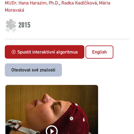
MUDr. Hana Harazim, Ph.D.
,
Radka Kadlčíková
,
Mária
Moravská
2015
Spustit interaktivní algoritmus
English
Otestovat své znalosti