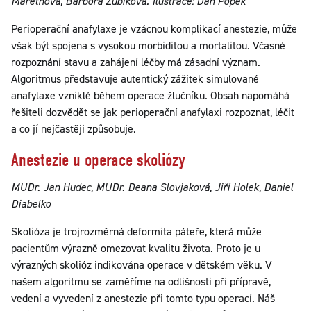
Marethová, Barbora Zubíková. Ilustrace: Dan Popek
Perioperační anafylaxe je vzácnou komplikací anestezie, může
však být spojena s vysokou morbiditou a mortalitou. Včasné
rozpoznání stavu a zahájení léčby má zásadní význam.
Algoritmus představuje autentický zážitek simulované
anafylaxe vzniklé během operace žlučníku. Obsah napomáhá
řešiteli dozvědět se jak perioperační anafylaxi rozpoznat, léčit
a co jí nejčastěji způsobuje.
Anestezie u operace skoliózy
MUDr. Jan Hudec, MUDr. Deana Slovjaková, Jiří Holek, Daniel
Diabelko
Skolióza je trojrozměrná deformita páteře, která může
pacientům výrazně omezovat kvalitu života. Proto je u
výrazných skolióz indikována operace v dětském věku. V
našem algoritmu se zaměříme na odlišnosti při přípravě,
vedení a vyvedení z anestezie při tomto typu operací. Náš