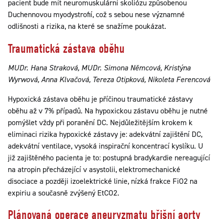
pacient bude mít neuromuskulární skoliózu způsobenou
Duchennovou myodystrofií, což s sebou nese významné
odlišnosti a rizika, na které se snažíme poukázat.
Traumatická zástava oběhu
MUDr. Hana Straková, MUDr. Simona Němcová, Kristýna
Wyrwová, Anna Klvačová, Tereza Otipková, Nikoleta Ferencová
Hypoxická zástava oběhu je příčinou traumatické zástavy
oběhu až v 7% případů. Na hypoxickou zástavu oběhu je nutné
pomýšlet vždy při poranění DC. Nejdůležitějším krokem k
eliminaci rizika hypoxické zástavy je: adekvátní zajištění DC,
adekvátní ventilace, vysoká inspirační koncentrací kyslíku. U
již zajištěného pacienta je to: postupná bradykardie nereagující
na atropin přecházející v asystolii, elektromechanické
disociace a později izoelektrické linie, nízká frakce FiO2 na
expiriu a současně zvýšený EtCO2.
Plánovaná operace aneuryzmatu břišní aorty