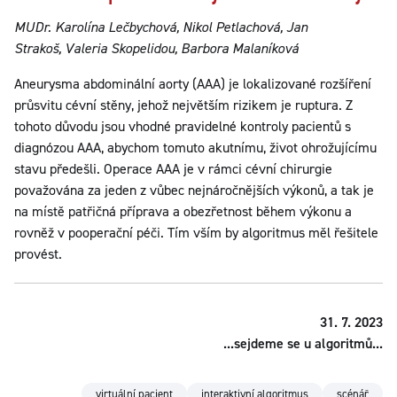
MUDr. Karolína Lečbychová, Nikol Petlachová, Jan
Strakoš, Valeria Skopelidou, Barbora Malaníková
Aneurysma abdominální aorty (AAA) je lokalizované rozšíření
průsvitu cévní stěny, jehož největším rizikem je ruptura. Z
tohoto důvodu jsou vhodné pravidelné kontroly pacientů s
diagnózou AAA, abychom tomuto akutnímu, život ohrožujícímu
stavu předešli. Operace AAA je v rámci cévní chirurgie
považována za jeden z vůbec nejnáročnějších výkonů, a tak je
na místě patřičná příprava a obezřetnost během výkonu a
rovněž v pooperační péči. Tím vším by algoritmus měl řešitele
provést.
31. 7. 2023
...sejdeme se u algoritmů...
virtuální pacient
interaktivní algoritmus
scénář