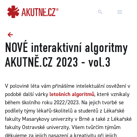
Přejít na obsah
Přejít k hlavnímu menu
NOVÉ interaktivní algoritmy
AKUTNĚ.CZ 2023 - vol.3
V polovině léta vám přinášíme intelektuální osvěžení v
podobě další várky
letošních algoritmů
, které vznikaly
během školního roku 2022/2023. Na jejich tvorbě se
podílely týmy lékařů-školitelů a studentů z Lékařské
fakulty Masarykovy univerzity v Brně a také z Lékařské
fakulty Ostravské univerzity. Všem tvůrčím týmům
děkujeme za jejich nasazení a kreativitu při jejich