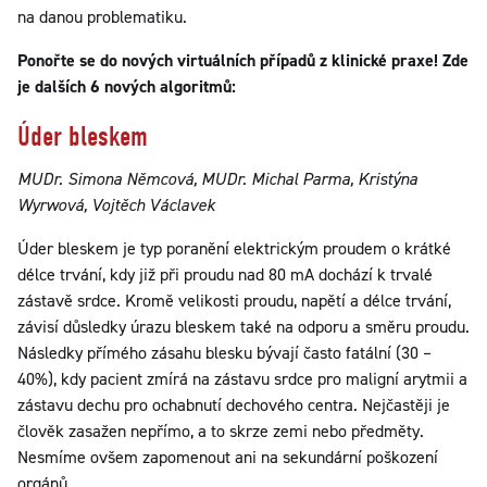
na danou problematiku.
Ponořte se do nových virtuálních případů z klinické praxe! Zde
je dalších 6 nových algoritmů:
Úder bleskem
MUDr. Simona Němcová, MUDr. Michal Parma, Kristýna
Wyrwová, Vojtěch Václavek
Úder bleskem je typ poranění elektrickým proudem o krátké
délce trvání, kdy již při proudu nad 80 mA dochází k trvalé
zástavě srdce. Kromě velikosti proudu, napětí a délce trvání,
závisí důsledky úrazu bleskem také na odporu a směru proudu.
Následky přímého zásahu blesku bývají často fatální (30 –
40%), kdy pacient zmírá na zástavu srdce pro maligní arytmii a
zástavu dechu pro ochabnutí dechového centra. Nejčastěji je
člověk zasažen nepřímo, a to skrze zemi nebo předměty.
Nesmíme ovšem zapomenout ani na sekundární poškození
orgánů.