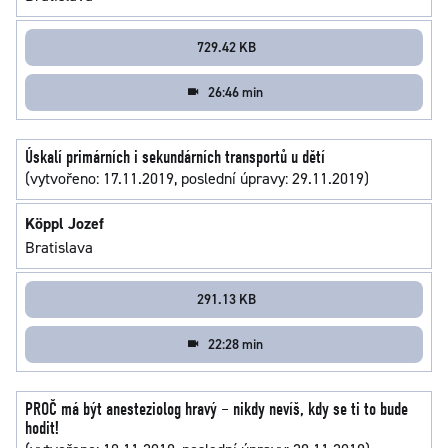
729.42 KB
26:46 min
Úskalí primárních i sekundárních transportů u dětí
(vytvořeno: 17.11.2019, poslední úpravy: 29.11.2019)
Köppl Jozef
Bratislava
291.13 KB
22:28 min
PROČ má být anesteziolog hravý – nikdy nevíš, kdy se ti to bude
hodit!