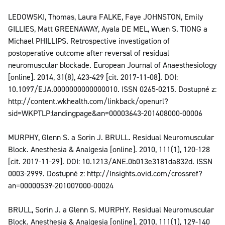
LEDOWSKI, Thomas, Laura FALKE, Faye JOHNSTON, Emily
GILLIES, Matt GREENAWAY, Ayala DE MEL, Wuen S. TIONG a
Michael PHILLIPS. Retrospective investigation of
postoperative outcome after reversal of residual
neuromuscular blockade. European Journal of Anaesthesiology
[online]. 2014, 31(8), 423-429 [cit. 2017-11-08]. DOI:
10.1097/EJA.0000000000000010. ISSN 0265-0215. Dostupné z:
http://content.wkhealth.com/linkback/openurl?
sid=WKPTLP:landingpage&an=00003643-201408000-00006
MURPHY, Glenn S. a Sorin J. BRULL. Residual Neuromuscular
Block. Anesthesia & Analgesia [online]. 2010, 111(1), 120-128
[cit. 2017-11-29]. DOI: 10.1213/ANE.0b013e3181da832d. ISSN
0003-2999. Dostupné z: http://Insights.ovid.com/crossref?
an=00000539-201007000-00024
BRULL, Sorin J. a Glenn S. MURPHY. Residual Neuromuscular
Block. Anesthesia & Analgesia [online]. 2010, 111(1), 129-140