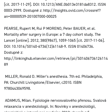
[cit. 2017-11-29]. DOI: 10.1213/ANE.0b013e3181da8312. ISSN
0003-2999. Dostupné z: http://Insights.ovid.com/crossref?
an=00000539-201007000-00025
PEARSE, Rupert M, Rui P MORENO, Peter BAUER, et al.
Mortality after surgery in Europe: a 7 day cohort study. The
Lancet [online]. 2012, 380(9847), 1059-1065 [cit. 2017-11-06].
DOI: 10.1016/S0140-6736(12)61148-9. ISSN 01406736.
Dostupné z:
http://linkinghub.elsevier.com/retrieve/pii/S01406736126114
89
MILLER, Ronald D. Miller's anesthesia. 7th ed. Philadelphia,
PA: Churchill Livingstone/Elsevier, c2010. ISBN
9780443069598.
ADAMUS, Milan. Fyziologie nervosvalového přenosu. Svalová
relaxancia v anesteziologii. In: Novinky v anesteziológii,