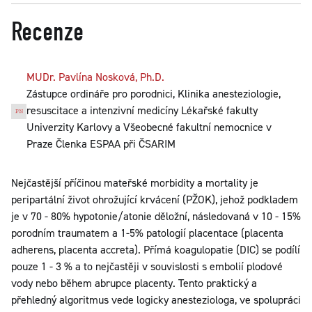
Recenze
MUDr. Pavlína Nosková, Ph.D.
Zástupce ordináře pro porodnici, Klinika anesteziologie,
resuscitace a intenzivní medicíny Lékařské fakulty
Univerzity Karlovy a Všeobecné fakultní nemocnice v
Praze Členka ESPAA při ČSARIM
Nejčastější příčinou mateřské morbidity a mortality je
peripartální život ohrožující krvácení (PŽOK), jehož podkladem
je v 70 - 80% hypotonie/atonie děložní, následovaná v 10 - 15%
porodním traumatem a 1-5% patologií placentace (placenta
adherens, placenta accreta). Přímá koagulopatie (DIC) se podílí
pouze 1 - 3 % a to nejčastěji v souvislosti s embolií plodové
vody nebo během abrupce placenty. Tento praktický a
přehledný algoritmus vede logicky anesteziologa, ve spolupráci