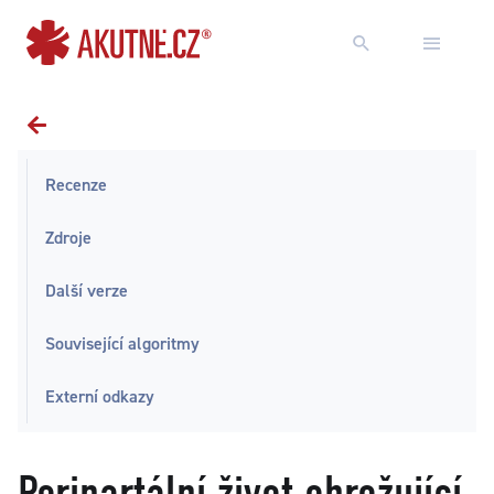
Přejít na obsah
Přejít k hlavnímu menu
Recenze
Zdroje
Další verze
Související algoritmy
Externí odkazy
Peripartální život ohrožující