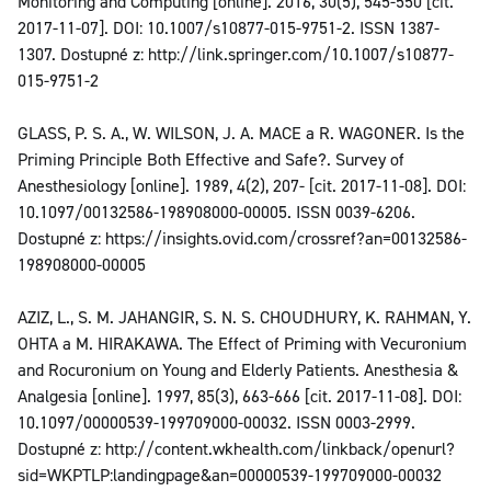
Monitoring and Computing [online]. 2016, 30(5), 545-550 [cit.
2017-11-07]. DOI: 10.1007/s10877-015-9751-2. ISSN 1387-
1307. Dostupné z: http://link.springer.com/10.1007/s10877-
015-9751-2
GLASS, P. S. A., W. WILSON, J. A. MACE a R. WAGONER. Is the
Priming Principle Both Effective and Safe?. Survey of
Anesthesiology [online]. 1989, 4(2), 207- [cit. 2017-11-08]. DOI:
10.1097/00132586-198908000-00005. ISSN 0039-6206.
Dostupné z: https://insights.ovid.com/crossref?an=00132586-
198908000-00005
AZIZ, L., S. M. JAHANGIR, S. N. S. CHOUDHURY, K. RAHMAN, Y.
OHTA a M. HIRAKAWA. The Effect of Priming with Vecuronium
and Rocuronium on Young and Elderly Patients. Anesthesia &
Analgesia [online]. 1997, 85(3), 663-666 [cit. 2017-11-08]. DOI:
10.1097/00000539-199709000-00032. ISSN 0003-2999.
Dostupné z: http://content.wkhealth.com/linkback/openurl?
sid=WKPTLP:landingpage&an=00000539-199709000-00032