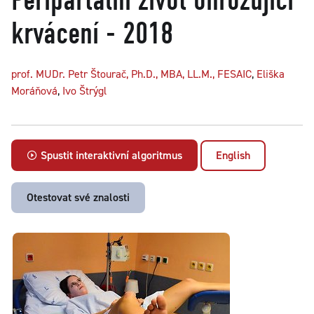
krvácení - 2018
prof. MUDr. Petr Štourač, Ph.D., MBA, LL.M., FESAIC
,
Eliška
Moráňová
,
Ivo Štrýgl
Spustit interaktivní algoritmus
English
Otestovat své znalosti