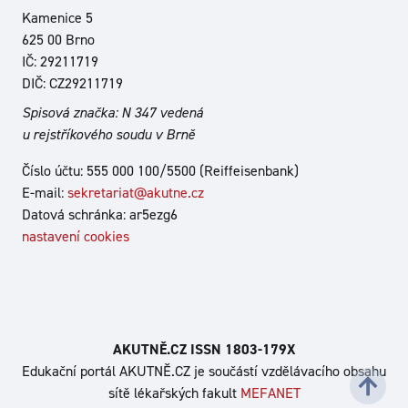
Kamenice 5
625 00 Brno
IČ: 29211719
DIČ: CZ29211719
Spisová značka: N 347 vedená
u rejstříkového soudu v Brně
Číslo účtu: 555 000 100/5500 (Reiffeisenbank)
E-mail:
sekretariat@akutne.cz
Datová schránka: ar5ezg6
nastavení cookies
AKUTNĚ.CZ ISSN 1803‑179X
Edukační portál AKUTNĚ.CZ je součástí vzdělávacího obsahu
sítě lékařských fakult
MEFANET