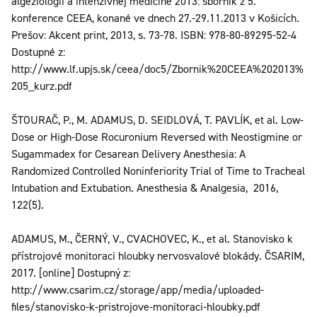
algeziológii a intenzívnej medicíne 2013: sborník z 5.
konference CEEA, konané ve dnech 27.-29.11.2013 v Košicích.
Prešov: Akcent print, 2013, s. 73-78. ISBN: 978-80-89295-52-4
Dostupné z:
http://www.lf.upjs.sk/ceea/doc5/Zbornik%20CEEA%202013%
205_kurz.pdf
ŠTOURAČ, P., M. ADAMUS, D. SEIDLOVÁ, T. PAVLÍK, et al. Low-
Dose or High-Dose Rocuronium Reversed with Neostigmine or
Sugammadex for Cesarean Delivery Anesthesia: A
Randomized Controlled Noninferiority Trial of Time to Tracheal
Intubation and Extubation. Anesthesia & Analgesia, 2016,
122(5).
ADAMUS, M., ČERNÝ, V., CVACHOVEC, K., et al. Stanovisko k
přístrojové monitoraci hloubky nervosvalové blokády. ČSARIM,
2017. [online] Dostupný z:
http://www.csarim.cz/storage/app/media/uploaded-
files/stanovisko-k-pristrojove-monitoraci-hloubky.pdf