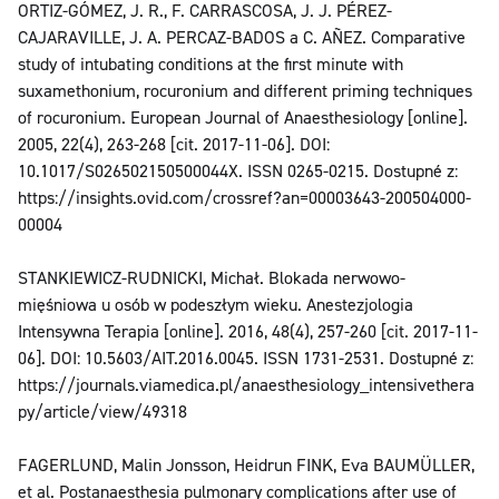
ORTIZ-GÓMEZ, J. R., F. CARRASCOSA, J. J. PÉREZ-
CAJARAVILLE, J. A. PERCAZ-BADOS a C. AÑEZ. Comparative
study of intubating conditions at the first minute with
suxamethonium, rocuronium and different priming techniques
of rocuronium. European Journal of Anaesthesiology [online].
2005, 22(4), 263-268 [cit. 2017-11-06]. DOI:
10.1017/S026502150500044X. ISSN 0265-0215. Dostupné z:
https://insights.ovid.com/crossref?an=00003643-200504000-
00004
STANKIEWICZ-RUDNICKI, Michał. Blokada nerwowo-
mięśniowa u osób w podeszłym wieku. Anestezjologia
Intensywna Terapia [online]. 2016, 48(4), 257-260 [cit. 2017-11-
06]. DOI: 10.5603/AIT.2016.0045. ISSN 1731-2531. Dostupné z:
https://journals.viamedica.pl/anaesthesiology_intensivethera
py/article/view/49318
FAGERLUND, Malin Jonsson, Heidrun FINK, Eva BAUMÜLLER,
et al. Postanaesthesia pulmonary complications after use of