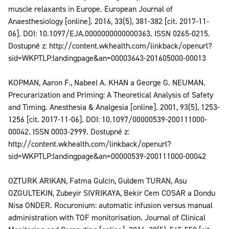
muscle relaxants in Europe. European Journal of
Anaesthesiology [online]. 2016, 33(5), 381-382 [cit. 2017-11-
06]. DOI: 10.1097/EJA.0000000000000363. ISSN 0265-0215.
Dostupné z: http://content.wkhealth.com/linkback/openurl?
sid=WKPTLP:landingpage&an=00003643-201605000-00013
KOPMAN, Aaron F., Nabeel A. KHAN a George G. NEUMAN.
Precurarization and Priming: A Theoretical Analysis of Safety
and Timing. Anesthesia & Analgesia [online]. 2001, 93(5), 1253-
1256 [cit. 2017-11-06]. DOI: 10.1097/00000539-200111000-
00042. ISSN 0003-2999. Dostupné z:
http://content.wkhealth.com/linkback/openurl?
sid=WKPTLP:landingpage&an=00000539-200111000-00042
OZTURK ARIKAN, Fatma Gulcin, Guldem TURAN, Asu
OZGULTEKIN, Zubeyir SIVRIKAYA, Bekir Cem COSAR a Dondu
Nisa ONDER. Rocuronium: automatic infusion versus manual
administration with TOF monitorisation. Journal of Clinical