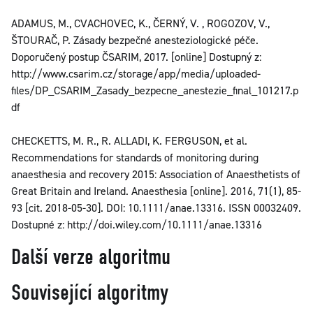
ADAMUS, M., CVACHOVEC, K., ČERNÝ, V. , ROGOZOV, V.,
ŠTOURAČ, P. Zásady bezpečné anesteziologické péče.
Doporučený postup ČSARIM, 2017. [online] Dostupný z:
http://www.csarim.cz/storage/app/media/uploaded-
files/DP_CSARIM_Zasady_bezpecne_anestezie_final_101217.p
df
CHECKETTS, M. R., R. ALLADI, K. FERGUSON, et al.
Recommendations for standards of monitoring during
anaesthesia and recovery 2015: Association of Anaesthetists of
Great Britain and Ireland. Anaesthesia [online]. 2016, 71(1), 85-
93 [cit. 2018-05-30]. DOI: 10.1111/anae.13316. ISSN 00032409.
Dostupné z: http://doi.wiley.com/10.1111/anae.13316
Další verze algoritmu
Související algoritmy