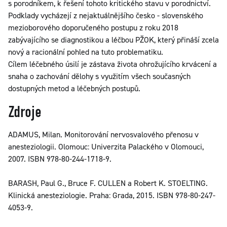
s porodníkem, k řešení tohoto kritického stavu v porodnictví.
Podklady vycházejí z nejaktuálnějšího česko - slovenského
mezioborového doporučeného postupu z roku 2018
zabývajícího se diagnostikou a léčbou PŽOK, který přináší zcela
nový a racionální pohled na tuto problematiku.
Cílem léčebného úsilí je zástava života ohrožujícího krvácení a
snaha o zachování dělohy s využitím všech současných
dostupných metod a léčebných postupů.
Zdroje
ADAMUS, Milan. Monitorování nervosvalového přenosu v
anesteziologii. Olomouc: Univerzita Palackého v Olomouci,
2007. ISBN 978-80-244-1718-9.
BARASH, Paul G., Bruce F. CULLEN a Robert K. STOELTING.
Klinická anesteziologie. Praha: Grada, 2015. ISBN 978-80-247-
4053-9.