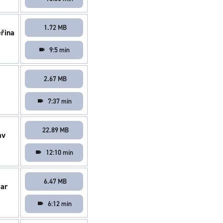
1.72 MB
eřina
9:5 min
2.67 MB
7:37 min
22.89 MB
av
12:10 min
6.47 MB
ar
6:12 min