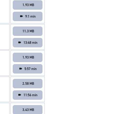
1.93 MB
9:1 min
11.3 MB
13:48 min
1.93 MB
5:57 min
2.58 MB
11:56 min
3.43 MB