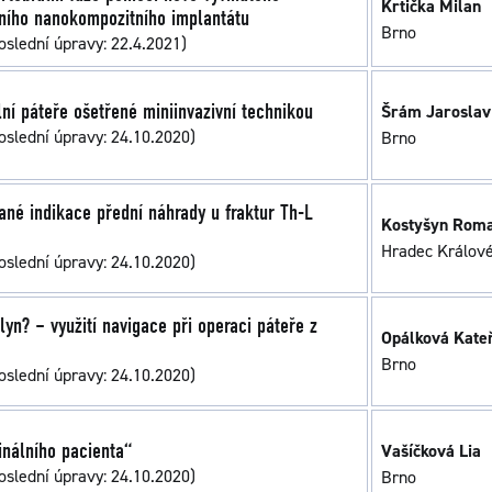
Krtička Milan
lního nanokompozitního implantátu
Brno
oslední úpravy: 22.4.2021)
í páteře ošetřené miniinvazivní technikou
Šrám Jaroslav
oslední úpravy: 24.10.2020)
Brno
vané indikace přední náhrady u fraktur Th-L
Kostyšyn Rom
Hradec Králov
oslední úpravy: 24.10.2020)
yn? – využití navigace při operaci páteře z
Opálková Kate
Brno
oslední úpravy: 24.10.2020)
inálního pacienta“
Vašíčková Lia
oslední úpravy: 24.10.2020)
Brno