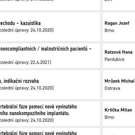
řechodu – kazuistika
Ragan Jozef
oslední úpravy: 24.10.2020)
Brno
 noncompliantních / malnutričních pacientů –
Ratzová Hana
Pardubice
oslední úpravy: 22.4.2021)
, indikační rozvaha
Mrůzek Michal
oslední úpravy: 24.10.2020)
Ostrava
rtebrální fúze pomocí nově vyvinutého
Krtička Milan
lního nanokompozitního implantátu.
Brno
oslední úpravy: 24.10.2020)
rtebrální fúze pomocí nově vyvinutého