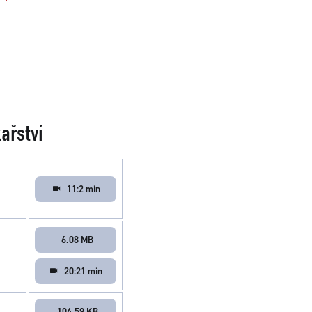
ařství
11:2 min
6.08 MB
20:21 min
104.59 KB