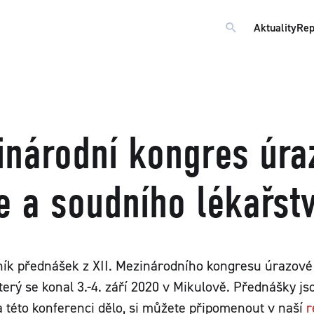
Aktuality
Rep
zinárodní kongres úra
e a soudního lékařstv
ík přednášek z XII. Mezinárodního kongresu úrazové 
terý se konal 3.-4. září 2020 v Mikulově. Přednášky j
a této konferenci dělo, si můžete připomenout v naší
r