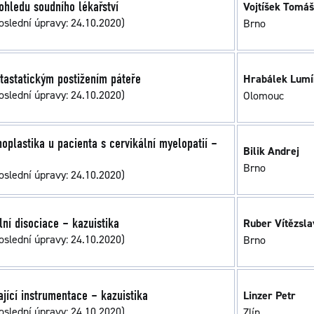
ohledu soudního lékařství
Vojtíšek Tomáš
oslední úpravy: 24.10.2020)
Brno
tastatickým postižením páteře
Hrabálek Lumí
oslední úpravy: 24.10.2020)
Olomouc
oplastika u pacienta s cervikální myelopatií –
Bilik Andrej
Brno
oslední úpravy: 24.10.2020)
lní disociace – kazuistika
Ruber Vítězsla
oslední úpravy: 24.10.2020)
Brno
ající instrumentace – kazuistika
Linzer Petr
oslední úpravy: 24.10.2020)
Zlín