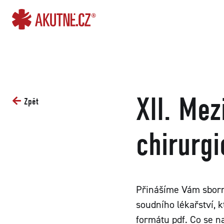
Přejít na obsah
Přejít k hlavnímu menu
XII. Me
Zpět
chirurgi
Přinášíme Vám sborn
soudního lékařství, k
formátu pdf. Co se n