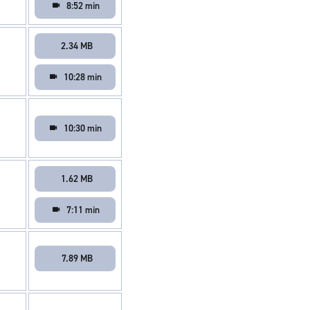
8:52 min
2.34 MB
10:28 min
10:30 min
1.62 MB
7:11 min
7.89 MB