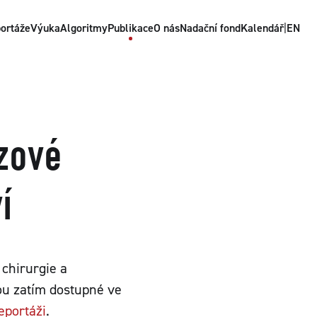
ortáže
Výuka
Algoritmy
Publikace
O nás
Nadační fond
Kalendář
|
EN
zové
í
chirurgie a
sou zatím dostupné ve
eportáži
.