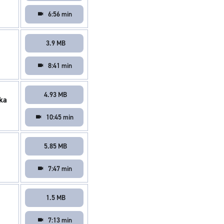
6:56 min
3.9 MB
8:41 min
4.93 MB
ka
10:45 min
5.85 MB
7:47 min
1.5 MB
7:13 min