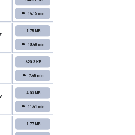
14:15 min
1.75 MB
r
10:48 min
620.3 KB
7:48 min
4.03 MB
v
11:41 min
1.77 MB