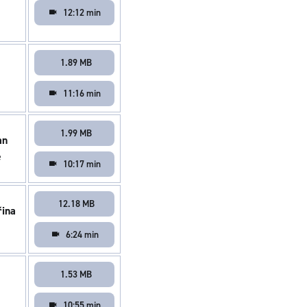
12:12 min
1.89 MB
11:16 min
1.99 MB
an
é
10:17 min
12.18 MB
řina
6:24 min
1.53 MB
10:55 min